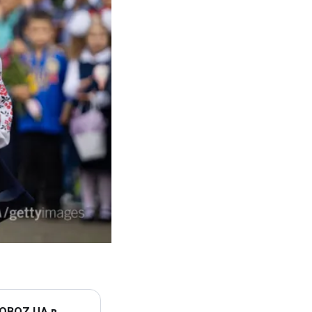
 OBOZ.UA в