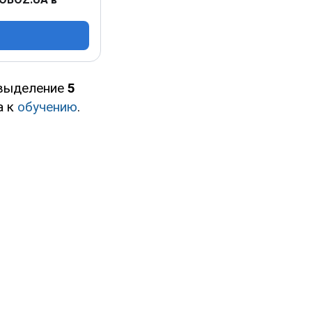
выделение
5
а к
обучению
.