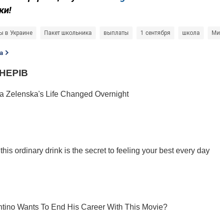
ки!
 в Украине
Пакет школьника
выплаты
1 сентября
школа
Ми
а