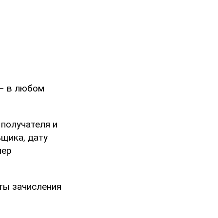
 – в любом
получателя и
ьщика, дату
мер
ты зачисления