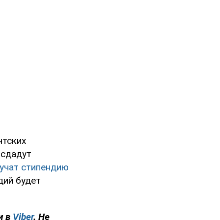
нтских
 сдадут
учат стипендию
дий будет
и в
Viber
. Не