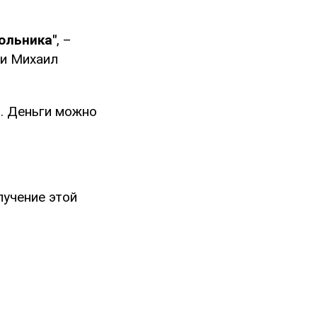
ольника"
, –
ии Михаил
". Деньги можно
лучение этой