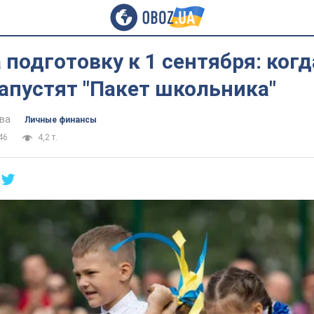
 подготовку к 1 сентября: когд
апустят "Пакет школьника"
ва
Личные финансы
46
4,2 т.