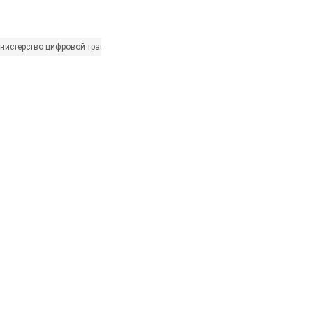
нистерство цифровой трансформации Украины
Дія
Михаил Федоров