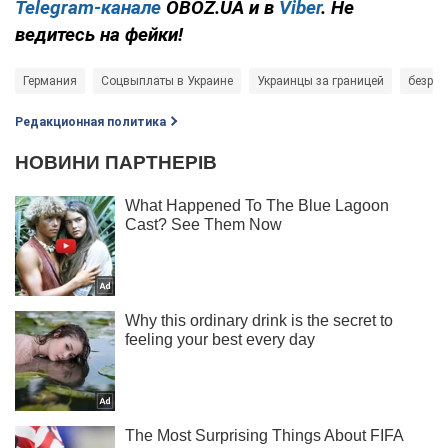
Telegram-канале
OBOZ.UA и в
Viber
. Не
ведитесь на фейки!
Германия
Соцвыплаты в Украине
Украинцы за границей
безраб
Редакционная политика