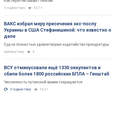
Как пересчитывают пенсии
3 години тому
63,7 т.
ВАКС избрал меру пресечения экс-послу
Украины в США Стефанишиной: что известно о
деле
Суд не полностью удовлетворил ходатайство прокуратуры
хвилину тому
6
ВСУ отминусовали ещё 1330 оккупантов и
сбили более 1800 российских БПЛА – Генштаб
Численность путинской армии сокращается
3 години тому
16,5 т.