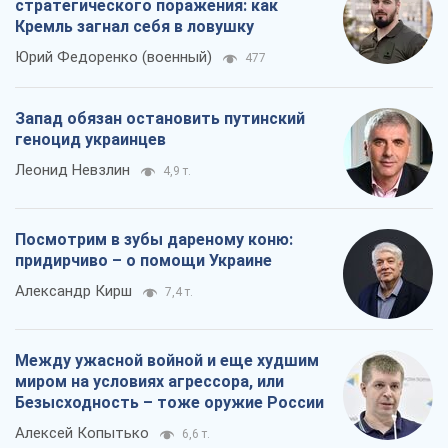
стратегического поражения: как
Кремль загнал себя в ловушку
Юрий Федоренко (военный)
477
Запад обязан остановить путинский
геноцид украинцев
Леонид Невзлин
4,9 т.
Посмотрим в зубы дареному коню:
придирчиво – о помощи Украине
Александр Кирш
7,4 т.
Между ужасной войной и еще худшим
миром на условиях агрессора, или
Безысходность – тоже оружие России
Алексей Копытько
6,6 т.