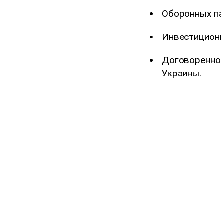
Оборонных па
Инвестицион
Договореннос
Украины.