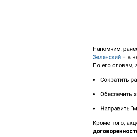
Напомним: ране
Зеленский
– в ч
По его словам, 
Сократить ра
Обеспечить з
Направить "м
Кроме того, акц
договоренност