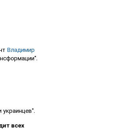
ент
Владимир
ансформации".
 украинцев".
дит всех