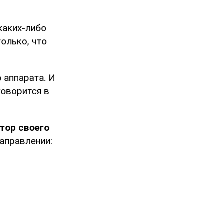
 каких-либо
олько, что
 аппарата. И
говорится в
тор своего
направлении: