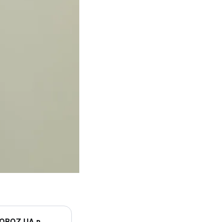
 OBOZ.UA в