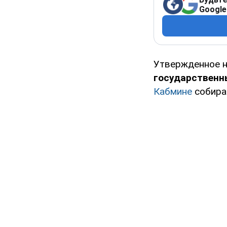
Google
Утвержденное н
государственн
Кабмине
собира