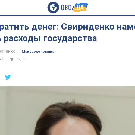
ратить денег: Свириденко нам
 расходы государства
тюченко
Mакроэкономика
48
22,0 т.