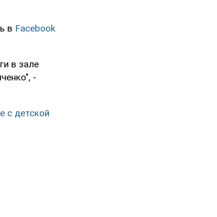
сь в
Facebook
ги в зале
енко", -
е с детской