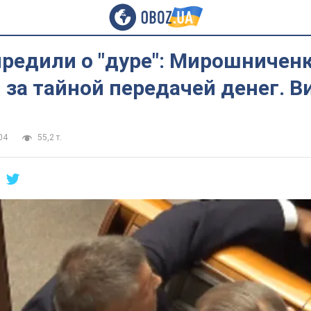
редили о "дуре": Мирошниченк
 за тайной передачей денег. 
04
55,2 т.