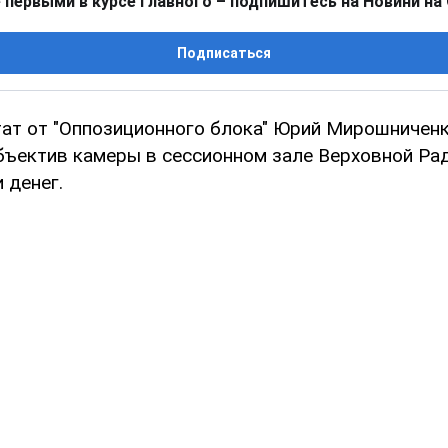
 первыми в курсе главного – подпишитесь на Новини на
Подписаться
ат от "Оппозиционного блока" Юрий Мирошниченко
объектив камеры в сессионном зале Верховной Ра
 денег.