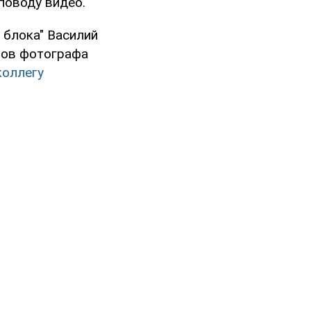
поводу видео.
 блока" Василий
тов фотографа
коллегу