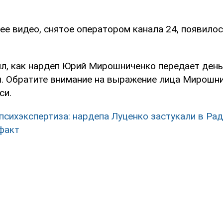
е видео, снятое оператором канала 24, появило
ял, как нардеп Юрий Мирошниченко передает день
. Обратите внимание на выражение лица Мирошнич
си.
психэкспертиза: нардепа Луценко застукали в Рад
факт