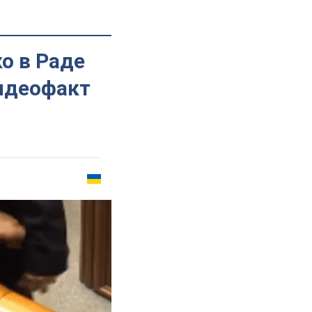
о в Раде
Видеофакт