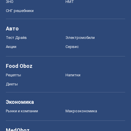
ЗНО
НМТ
СНГ решебники
Авто
Тест Драйв
Электромобили
Акции
Сервис
Food Oboz
Рецепты
Напитки
Диеты
Экономика
Рынки и компании
Mакроэкономика
MedOboz