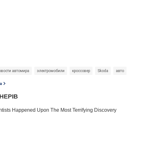
овости автомира
электромобили
кроссовер
Skoda
авто
а