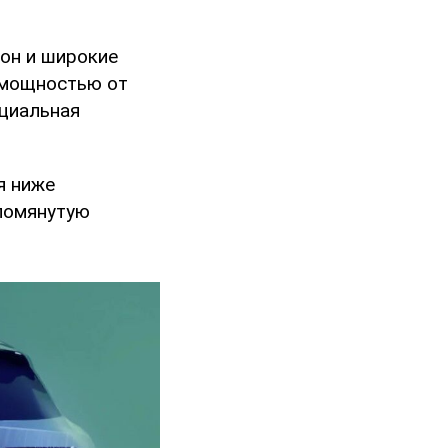
лон и широкие
 мощностью от
циальная
я ниже
Упомянутую