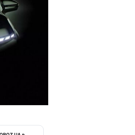
 OBOZ.UA в