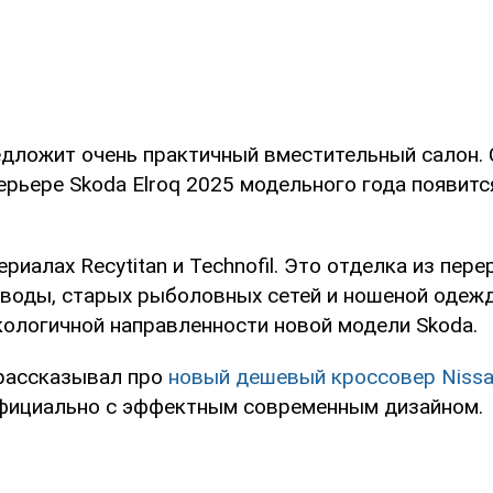
дложит очень практичный вместительный салон.
терьере Skoda Elroq 2025 модельного года появит
ериалах Recytitan и Technofil. Это отделка из пер
 воды, старых рыболовных сетей и ношеной одеж
кологичной направленности новой модели Skoda.
рассказывал про
новый дешевый кроссовер Niss
фициально с эффектным современным дизайном.