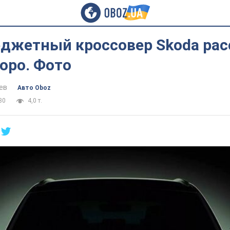
джетный кроссовер Skoda рас
оро. Фото
ев
Авто Oboz
30
4,0 т.