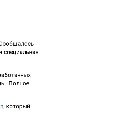
 Сообщалось
ся специальная
еработанных
ды. Полное
an
, который