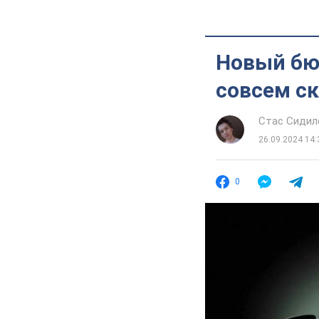
Новый бю
совсем ск
Стас Сидил
26.09.2024 14:
0