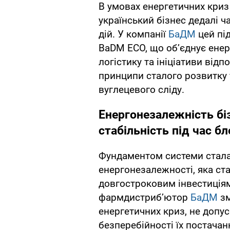
В умовах енергетичних криз
український бізнес дедалі ч
дій. У компанії
БаДМ
цей під
BaDM ECO, що об’єднує енер
логістику та ініціативи відп
принципи сталого розвитку 
вуглецевого сліду.
Енергонезалежність бі
стабільність під час бл
Фундаментом системи стал
енергонезалежності, яка ста
довгостроковим інвестиція
фармдистриб’ютор
БаДМ
зм
енергетичних криз, не допус
безперебійності їх постачан