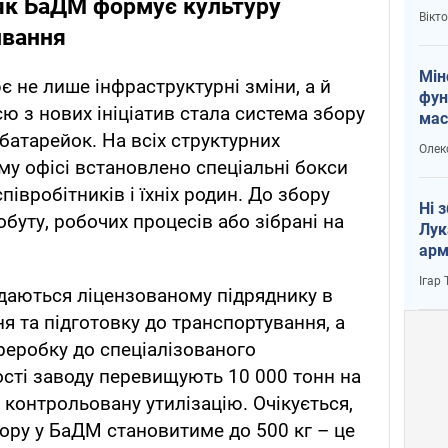
 як БаДМ формує культуру
і Пу
Вікт
ивання
Мін
 не лише інфраструктурні зміни, а й
фун
ю з нових ініціатив стала система збору
мас
батарейок. На всіх структурних
Олек
му офісі встановлено спеціальні бокси
півробітників і їхніх родин. До збору
Ні 
буту, робочих процесів або зібрані на
Лук
арм
Ігар
даються ліцензованому підряднику в
ня та підготовку до транспортування, а
реробку до спеціалізованого
сті заводу перевищують 10 000 тонн на
а контрольовану утилізацію. Очікується,
бору у БаДМ становитиме до 500 кг – це