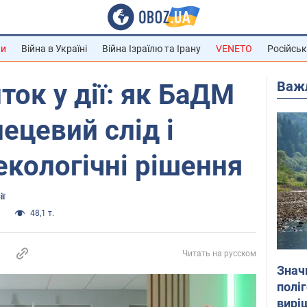
ни
Війна в Україні
Війна Ізраїлю та Ірану
VENETO
Російськ
Важ
ток у дії: як БаДМ
ецевий слід і
кологічні рішення
ії
и
48,1 т.
Читать на русском
Знач
полі
вирі