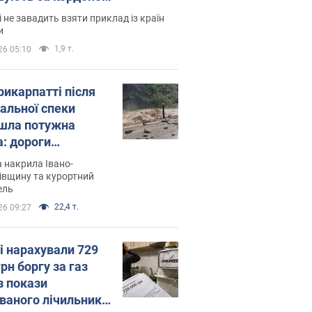
і не завадить взяти приклад із країн
и
1,9 т.
26 05:10
рикарпатті після
альної спеки
шла потужна
а: дороги
творились на
 накрила Івано-
. Відео
івщину та курортний
ель
22,4 т.
26 09:27
і нарахували 729
грн боргу за газ
з покази
ованого лічильника: