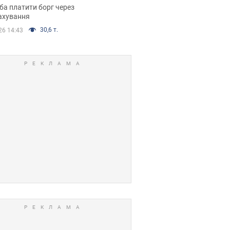
я ухвалив
ба платити борг через
ікуване рішення
ахування
30,6 т.
26 14:43