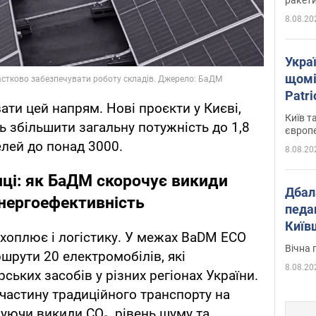
8.08.20
Укра
щомі
Patr
ти цей напрям. Нові проєкти у Києві,
розк
Київ т
ь збільшити загальну потужність до 1,8
європ
елей до понад 3000.
8.08.20
иці: як БаДМ скорочує викиди
Дбал
нергоефективність
педа
Київ
хоплює і логістику. У межах BaDM ECO
київс
Вічна 
шрути 20 електромобілів, які
8.08.20
ських засобів у різних регіонах України.
частину традиційного транспорту на
уючи викиди CO₂, рівень шуму та