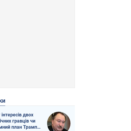
ки
г інтересів двох
ічних гравців чи
мний план Трампа