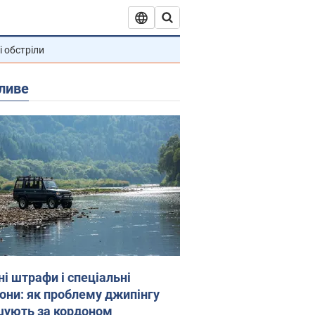
і обстріли
ливе
ні штрафи і спеціальні
гони: як проблему джипінгу
шують за кордоном