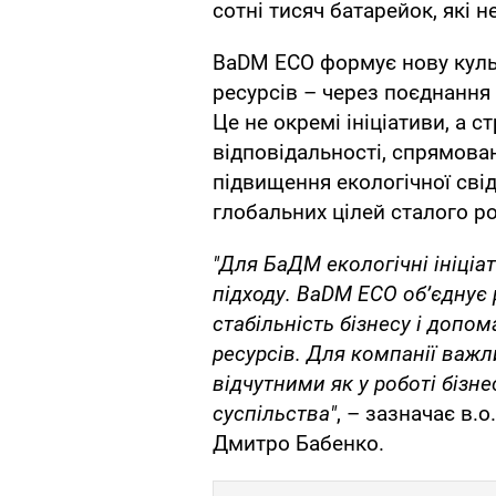
сотні тисяч батарейок, які н
BaDM ECO формує нову куль
ресурсів – через поєднання 
Це не окремі ініціативи, а с
відповідальності, спрямова
підвищення екологічної сві
глобальних цілей сталого р
"Для БаДМ екологічні ініціа
підходу. BaDM ECO об’єднує
стабільність бізнесу і допо
ресурсів. Для компанії важл
відчутними як у роботі бізне
суспільства"
, – зазначає в.
Дмитро Бабенко.