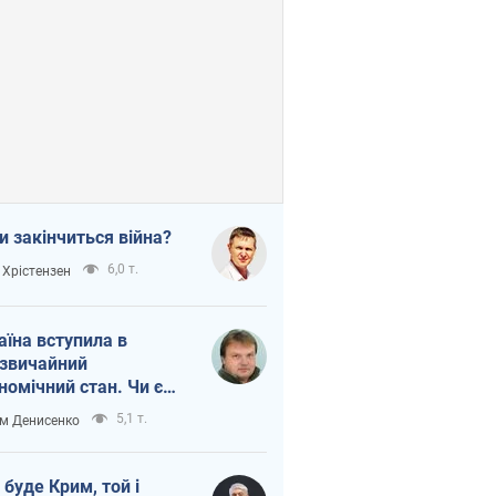
и закінчиться війна?
6,0 т.
 Хрістензен
аїна вступила в
звичайний
номічний стан. Чи є
тло вкінці тунелю?
5,1 т.
м Денисенко
 буде Крим, той і