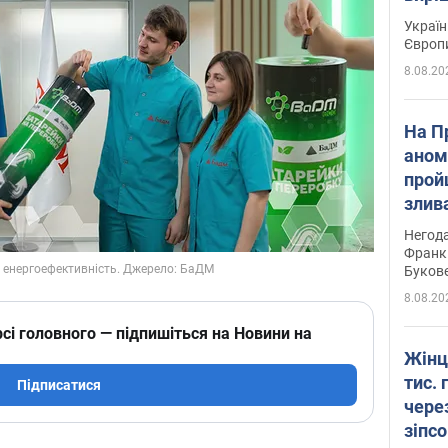
Україн
Європ
8.08.20
На П
аном
прой
злив
пере
Негода
річки
Франк
Буков
8.08.20
сі головного — підпишіться на Новини на
Жінц
тис. 
Підписатися
чере
зіпс