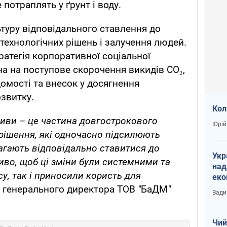
е потраплять у ґрунт і воду.
туру відповідального ставлення до
технологічних рішень і залучення людей.
тратегія корпоративної соціальної
на на поступове скорочення викидів CO₂,
домості та внесок у досягнення
озвитку.
Кол
тиви –
це частина довгострокового
Юрій
 рішення, які одночасно підсилюють
магають відповідально ставитися до
Укр
иво, щоб ці зміни були системними та
над
су, так і приносили користь для
еко
сві
о. генерального директора ТОВ
"
БаДМ
"
Вади
Чий