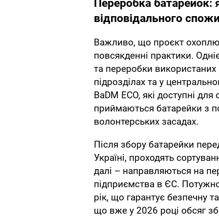
Переробка батарейок:
відповідального спож
Важливо, що проєкт охоплює
повсякденні практики. Одніє
та переробки використаних 
підрозділах та у центрально
BaDM ECO, які доступні для с
приймаються батарейки з по
волонтерських засадах.
Після збору батарейки пере
Україні, проходять сортуван
далі – направляються на пе
підприємства в ЄС. Потужно
рік, що гарантує безпечну т
що вже у 2026 році обсяг з