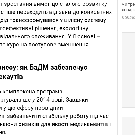
судд
 і зростання вимог до сталого розвитку
Чи тре
неоч
донар
астіше переходить від заяв до конкретних
8.08.20
хід трансформувався у цілісну систему –
гоефективні рішення, екологічну
овідального споживання. У її основі –
та курс на поступове зменшення
знесу: як БаДМ забезпечує
екаутів
а комплексна програма
ртувала ще у 2014 році. Завдяки
м у цю сферу провідний
іг забезпечити стабільну роботу під час
каючи ризиків для якості медикаментів і
ня.