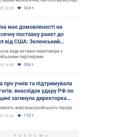
32,4 т.
26 12:00
їна має домовленості на
сячну поставку ракет до
iot від США: Зеленський
рив подробиці
акож веде активні переговори з
ейськими партнерами
35,6 т.
26 14:08
а про учнів та підтримувала
гогів: внаслідок удару РФ по
щині загинула директорка
ького ліцею, її чоловік та онук
пам'ять жертвам російського терору
17,5 т.
26 13:32