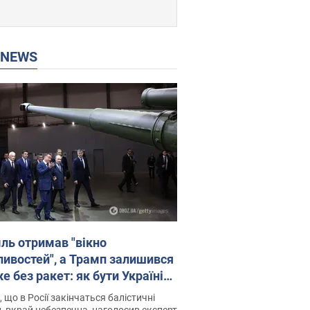
P NEWS
ль отримав "вікно
ивостей", а Трамп залишився
 без ракет: як бути Україні?
рв’ю з Мельником
 що в Росії закінчаться балістичні
, вкрай небезпечна, наголосив експерт