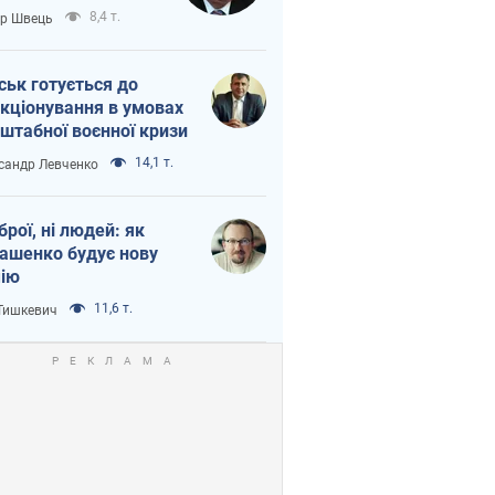
тіна?
8,4 т.
ор Швець
ськ готується до
кціонування в умовах
штабної воєнної кризи
14,1 т.
сандр Левченко
зброї, ні людей: як
ашенко будує нову
ію
11,6 т.
 Тишкевич