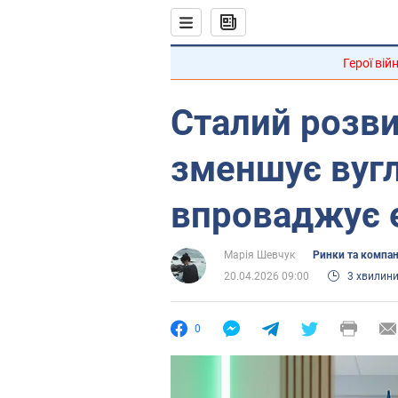
Герої вій
Сталий розви
зменшує вугл
впроваджує е
Марія Шевчук
Ринки та компан
20.04.2026 09:00
3 хвилин
0