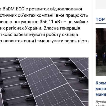
в BaDM ECO є розвиток відновлюваної
гістичних об’єктах компанії вже працюють
TO
альною потужністю 356,11 кВт – це майже
их регіонах України. Власна генерація
стково забезпечувати роботу складів
го навантаження і зменшувати залежність
Крем
можл
майже
Інте
Думка,
ракети