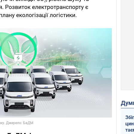
я. Розвиток електротранспорту є
лану екологізації логістики.
Дум
Збі
цин
тає