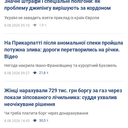
Значні штрафи і спеціальні полігони: як
проблему джипінгу вирішують за кордоном
Україні не завадить взяти приклад із країн Європи
1,9 т.
8.08.2026 05:10
На Прикарпатті після аномальної спеки пройшла
потужна злива: дороги перетворились на річки.
Відео
Негода накрила Івано-Франківщину та курортний Буковель
21,6 т.
8.08.2026 09:27
Жінці нарахували 729 тис. грн боргу за газ через
покази зіпсованого лічильника: суддя ухвалив
неочікуване рішення
Чи треба платити борг через донарахування
30,5 т.
8.08.2026 14:43