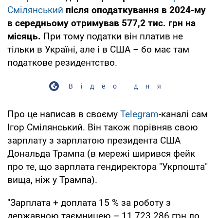
Смілянський
після оподаткування в 2024-му
в середньому отримував 577,2 тис. грн на
місяць.
При тому податки він платив не
тільки в Україні, але і в США – бо має там
податкове резидентство.
Відео дня
Про це написав в своєму
Telegram
-каналі сам
Ігор Смілянський. Він також порівняв свою
зарплату з зарплатою президента США
Дональда Трампа (в мережі ширився фейк
про те, що зарплата гендиректора "Укрпошта"
вища, ніж у Трампа).
"Зарплата + доплата 15 % за роботу з
державною таємницею – 11 723 286 грн до