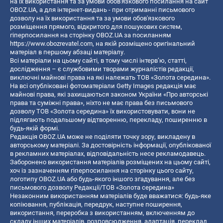
на їх використання та за умови обов'язкового посилання на сайт
OBOZ.UA, а для інтернет-видань - при отриманні письмового
дозволу на їх використання та за умови обов'язкового
розміщення прямого, відкритого для пошукових систем,
гіперпосилання на сторінку OBOZ.UA за посиланням
https://www.obozrevatel.com
, на якій розміщено оригінальний
матеріал в першому абзаці матеріалу.
Всі матеріали на цьому сайті, в тому числі інтерв’ю, статті,
дослідження – є службовими творами журналістів редакції,
виключні майнові права на які належать ТОВ «Золота середина».
На всі опубліковані фотоматеріали Getty Images редакція має
майнові права, які захищаються законом України «Про авторські
права та суміжні права», ніхто не має права без письмового
дозволу ТОВ «Золота середина» їх використовувати, вони не
підлягають подальшому відтворенню, перекладу, поширенню в
будь-якій формі.
Редакція OBOZ.UA може не поділяти точку зору, викладену в
авторському матеріалі. За достовірність інформації, опублікованої
в рекламних матеріалах, відповідальність несе рекламодавець.
Заборонено використання матеріалів розміщених на цьому сайті,
хоч із зазначенням гіперпосилання на сторінку цього сайту,
логотипу OBOZ.UA або будь-якого іншого згадування, але без
письмового дозволу Редакції/ТОВ «Золота середина»
Незаконним використанням матеріалів буде вважатися: будь-яке
копiювання, публiкацiя, передрук, наступне поширення,
використання, переробка з використанням, включенням до
складу інших матеріалів, розповсюдження, адаптація, переклад