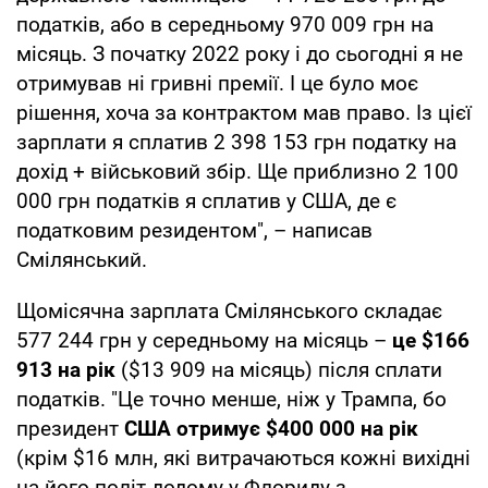
податків, або в середньому 970 009 грн на
місяць. З початку 2022 року і до сьогодні я не
отримував ні гривні премії. І це було моє
рішення, хоча за контрактом мав право. Із цієї
зарплати я сплатив 2 398 153 грн податку на
дохід + військовий збір. Ще приблизно 2 100
000 грн податків я сплатив у США, де є
податковим резидентом", – написав
Смілянський.
Щомісячна зарплата Смілянського складає
577 244 грн у середньому на місяць –
це $166
913 на рік
($13 909 на місяць) після сплати
податків. "Це точно менше, ніж у Трампа, бо
президент
США отримує $400 000 на рік
(крім $16 млн, які витрачаються кожні вихідні
на його політ додому у Флориду з