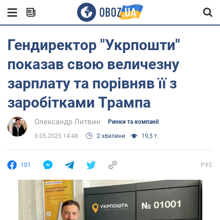
Гендиректор "Укрпошти"
показав свою величезну
зарплату та порівняв її з
заробітками Трампа
Олександр Литвин
Ринки та компанії
3.05.2025 14:48
2 хвилини
19,5 т.
101
РУС