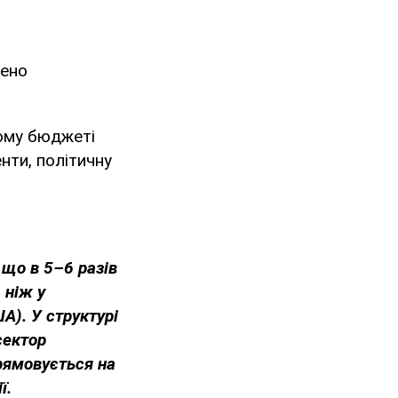
ено
му бюджеті
нти, політичну
 що в 5–6 разів
 ніж у
А). У структурі
сектор
рямовується на
ї.