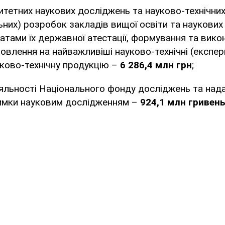
итетних наукових досліджень та науково-технічни
них) розробок закладів вищої освіти та наукових 
татами їх державної атестації, формування та вико
влення на найважливіші науково-технічні (експер
ково-технічну продукцію –
6 286,4 млн грн
;
яльності Національного фонду досліджень та над
римки науковим дослідженням –
924,1 млн гривен