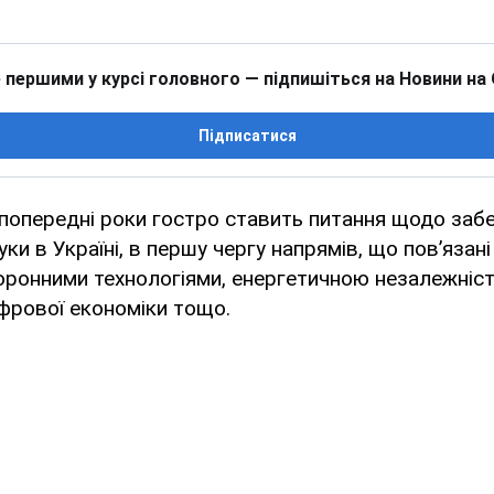
 першими у курсі головного — підпишіться на Новини на
Підписатися
сі попередні роки гостро ставить питання щодо заб
ки в Україні, в першу чергу напрямів, що пов’язан
ронними технологіями, енергетичною незалежніст
фрової економіки тощо.