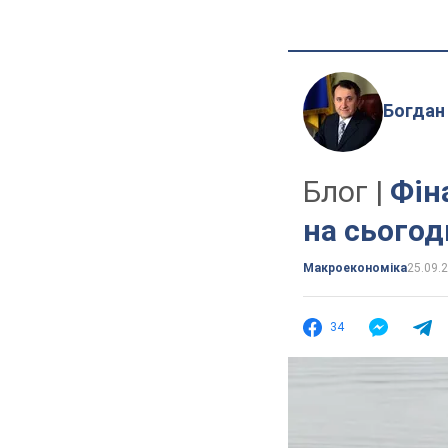
Богдан
Блог |
Фін
на сьогод
Mакроекономіка
25.09.
34