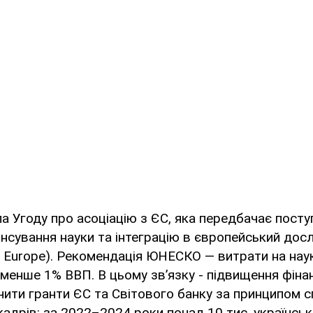
ла Угоду про асоціацію з ЄС, яка передбачає пост
нсування науки та інтеграцію в європейський дос
n Europe). Рекомендація ЮНЕСКО — витрати на нау
енше 1% ВВП. В цьому зв’язку - підвищення фіна
ити гранти ЄС та Світового банку за принципом с
 кадрів: за 2022–2024 роки понад 10 тис. українсь