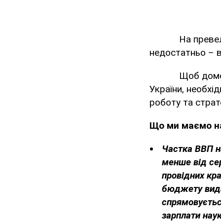
На превеликий
недостатньо – в
Щоб домогтися
України, необхі
роботу та страт
Що ми маємо н
Частка ВВП на
менше від сер
провідних кра
бюджету вида
спрямовуєтьс
зарплати наук