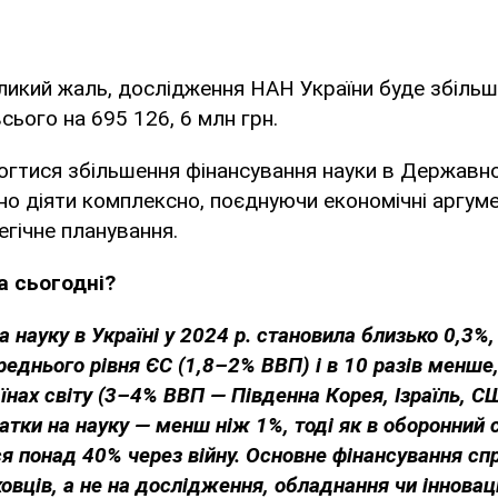
 жаль, дослідження НАН України буде збільш
сього на 695 126, 6 млн грн.
 збільшення фінансування науки в Державно
дно діяти комплексно, поєднуючи економічні аргуме
егічне планування.
а сьогодні?
 науку в Україні у 2024 р. становила близько 0,3%,
еднього рівня ЄС (1,8–2% ВВП) і в 10 разів менше,
їнах світу (3–4% ВВП — Південна Корея, Ізраїль, СШ
тки на науку — менш ніж 1%, тоді як в оборонний 
я понад 40% через війну. Основне фінансування сп
овців, а не на дослідження, обладнання чи інноваці