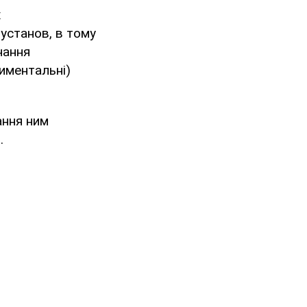
х
установ, в тому
нання
иментальні)
ання ним
ь
.