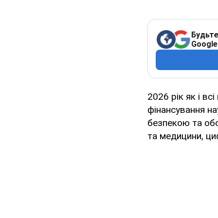
Будьте
Google
2026 рік як і в
фінансування нау
безпекою та обо
та медицини, ци