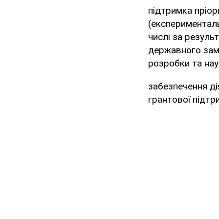
підтримка пріор
(експерименталь
числі за резуль
державного замо
розробки та нау
забезпечення ді
грантової підт