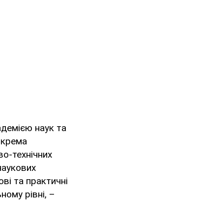
адемією наук та
окрема
во-технічних
наукових
ові та практичні
ному рівні, –