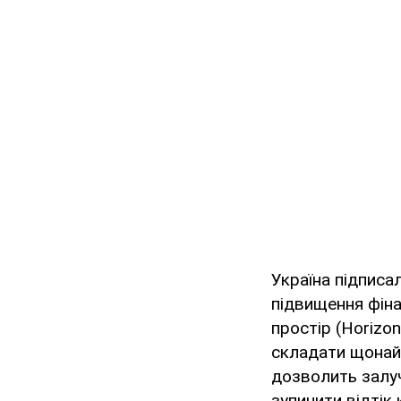
Україна підписа
підвищення фіна
простір (Horizo
складати щонайм
дозволить залуч
зупинити відтік