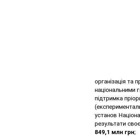
організація та 
національними 
підтримка пріор
(експерименталь
установ Націона
результати своєї
849,1 млн грн
;