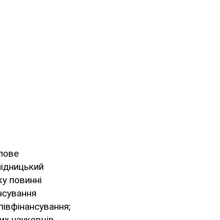
упове
лідницький
ку повинні
нсування
півфінансування;
ких науковців