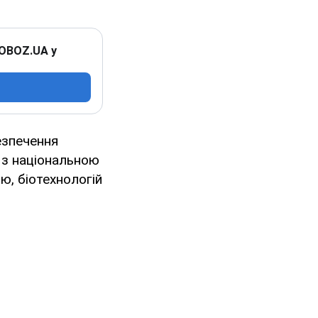
 OBOZ.UA у
езпечення
і з національною
ю, біотехнологій