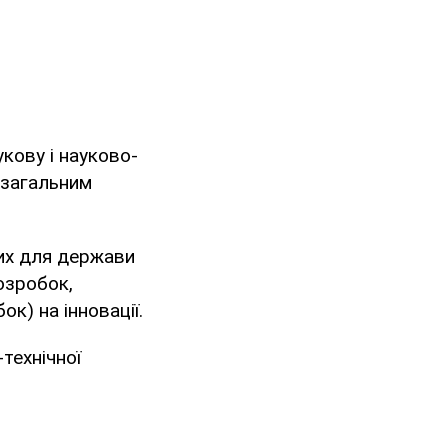
кову і науково-
а загальним
них для держави
озробок,
к) на інновації.
технічної