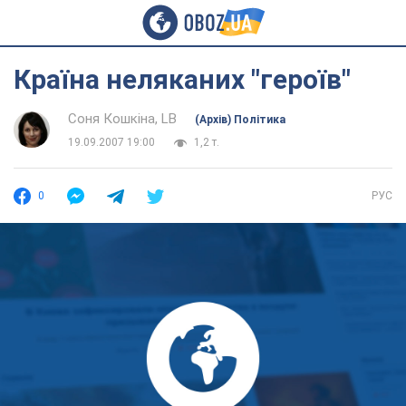
Країна неляканих "героїв"
Соня Кошкіна, LB
(Архів) Політика
19.09.2007 19:00
1,2 т.
0
РУС