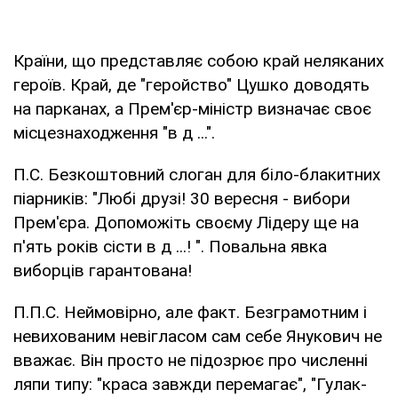
Країни, що представляє собою край неляканих
героїв. Край, де "геройство" Цушко доводять
на парканах, а Прем'єр-міністр визначає своє
місцезнаходження "в д ...".
П.С. Безкоштовний слоган для біло-блакитних
піарників: "Любі друзі! 30 вересня - вибори
Прем'єра. Допоможіть своєму Лідеру ще на
п'ять років сісти в д ...! ". Повальна явка
виборців гарантована!
П.П.С. Неймовірно, але факт. Безграмотним і
невихованим невігласом сам себе Янукович не
вважає. Він просто не підозрює про численні
ляпи типу: "краса завжди перемагає", "Гулак-