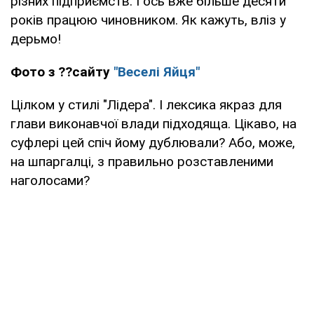
різних підприємств. І ось вже більше десяти
років працюю чиновником. Як кажуть, вліз у
дерьмо!
Фото з ??сайту
"Веселі Яйця"
Цілком у стилі "Лідера". І лексика якраз для
глави виконавчої влади підходяща. Цікаво, на
суфлері цей спіч йому дублювали? Або, може,
на шпаргалці, з правильно розставленими
наголосами?