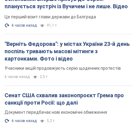
планується зустріч із Вучичем і не лише. Відео
Це перший візит глави держави до Бєлграда
6 часов назад
91,1 т.
"Верніть Федорова": у містах України 23-й день
поспіль тривають масові мітинги з
картонками. Фото і відео
Учасники акцій продовжують серію щоденних протестів
6 часов назад
2,5 т.
Сенат США схвалив законопроєкт Грема про
санкції проти Росії: що далі
Документ передбачає нові економічні обмеження
6 часов назад
5,2 т.