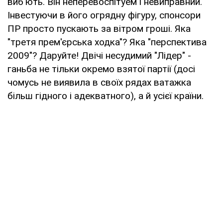
виб'ють. Він неперевоспітуем і невиправний.
Інвестуючи в його огрядну фігуру, спонсори
ПР просто пускають за вітром гроші. Яка
"третя прем'єрська ходка"? Яка "перспектива
2009"? Даруйте! Двічі несудимий "Лідер" -
ганьба не тільки окремо взятої партії (досі
чомусь не виявила в своїх рядах ватажка
більш гідного і адекватного), а й усієї країни.