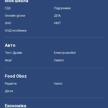
Моя школа
ГДЗ
Підручники
Онлайн уроки
ДПА
ЗНО
НМТ
СНД посібники
Авто
Тест Драйв
Електромобілі
Акції
Сервіс
Food Oboz
Рецепти
Напої
Дієти
Економіка