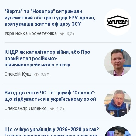
"Варта" та "Новатор" витримали
кулеметний обстріл і удар FPV-дрона,
врятувавши життя офіцеру ЗСУ
Українська Бронетехніка
3,2 т.
КНДР як каталізатор війни, або Про
новий етап російсько-
північнокорейського союзу
Олексій Кущ
3,3 т.
Вихід до еліти ЧС та тріумф "Сокола":
що відбувається в українському хокеї
Олександр Липенко
1,2 т.
Що очікує українців у 2026–2028 роках?
Головні висновки з нових прогнозів від