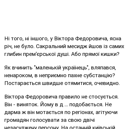
Ні того, ні іншого, у Віктора Федоровича, ясна
річ, не було. Сакральний месидж йшов із самих
глибин прем'єрської душі. Або прямої кишки?
Як вчинить "маленькій українець", вляпався,
ненароком, в неприємно пахне субстанцію?
Постарається швидше отямитися, очевидно.
Віктора Федоровича правило не стосується.
Він - виняток. Йому в д ... подобається. Не
дарма ж він мотається по регіонах, агітуючи
громадян голосувати за свою двічі
незасуджену персону. На останній київській