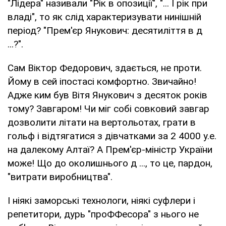
"Лідера" називали "Рік в опозиції", "... І рік при
владі", то як слід характеризувати нинішній
період? "Прем'єр Янукович: десятиліття в д
...?".
Сам Віктор Федорович, здається, не проти.
Йому в сей іпостасі комфортно. Звичайно!
Адже ким був Вітя Янукович з десяток років
тому? Завгаром! Чи міг собі совковий завгар
дозволити літати на вертольотах, грати в
гольф і відтягатися з дівчатками за 2 4000 у.е.
на далекому Алтаї? А Прем'єр-міністр України
може! Що до околишнього д ..., то це, пардон,
"витрати виробництва".
І ніякі заморські технологи, ніякі суфлери і
репетитори, дурь "проФФесора" з нього не