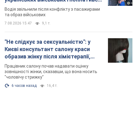
Відео
Водія звільнили після конфлікту з пасажирами
та образ військових
7.08.2026 15:47
9,1 т.
"Не слідкує за сексуальністю": у
Києві консультант салону краси
образив жінку після хімієтерапії,
розгорівся скандал. Фото
Працівник салону почав надавати оцінку
зовнішності жінки, сказавши, що вона носить
"чоловічу стрижку"
6 часов назад
16,4 т.