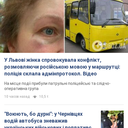
У Львові жінка спровокувала конфлікт,
розмовляючи російською мовою у маршрутці:
поліція склала адмінпротокол. Відео
На місце події прибули патрульні поліцейські та слідчо-
оперативна група
10 часов назад
10,5 т.
"Воюють, бо дурні": у Чернівцях
водій автобуса зневажив
українських військових і поплатився.