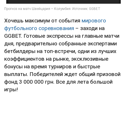
Хочешь максимум от события
мирового
футбольного соревнования
– заходи на
GGBET. Готовые экспрессы на главные матчи
дня, предварительно собранные экспертами
бетбилдеры на топ-встречи, одни из лучших
коэффициентов на рынке, эксклюзивные
бонусы на время турниров и быстрые
выплаты. Победителей ждет общий призовой
фонд 3 000 000 грн. Все для лета большой
игры!