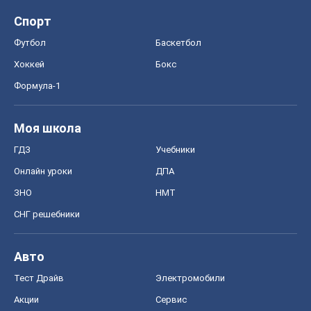
Спорт
Футбол
Баскетбол
Хоккей
Бокс
Формула-1
Моя школа
ГДЗ
Учебники
Онлайн уроки
ДПА
ЗНО
НМТ
СНГ решебники
Авто
Тест Драйв
Электромобили
Акции
Сервис