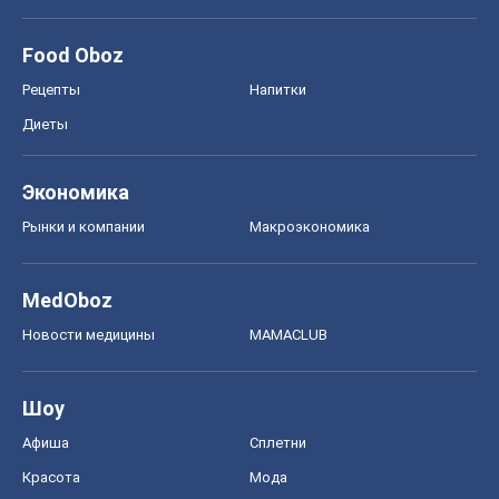
Food Oboz
Рецепты
Напитки
Диеты
Экономика
Рынки и компании
Mакроэкономика
MedOboz
Новости медицины
MAMACLUB
Шоу
Афиша
Сплетни
Красота
Мода