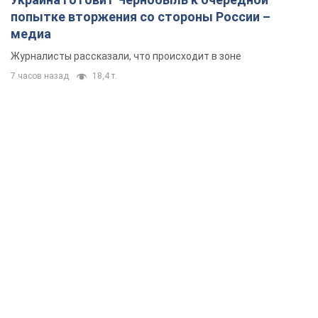
попытке вторжения со стороны России –
медиа
Журналисты рассказали, что происходит в зоне
7 часов назад
18,4 т.