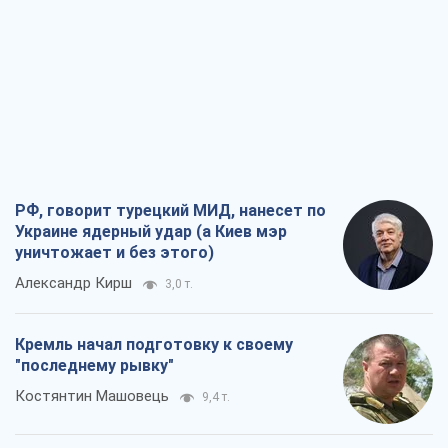
РФ, говорит турецкий МИД, нанесет по
Украине ядерный удар (а Киев мэр
уничтожает и без этого)
Александр Кирш
3,0 т.
Кремль начал подготовку к своему
"последнему рывку"
Костянтин Машовець
9,4 т.