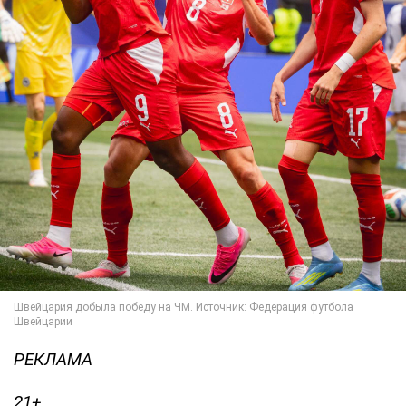
РЕКЛАМА
21+