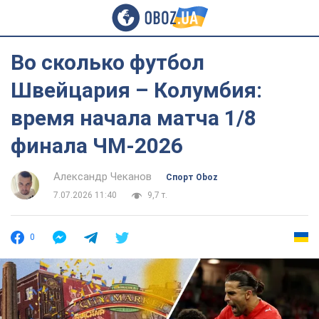
Во сколько футбол
Швейцария – Колумбия:
время начала матча 1/8
финала ЧМ-2026
Александр Чеканов
Спорт Oboz
7.07.2026 11:40
9,7 т.
0