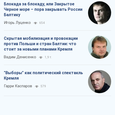
Блокада за блокаду, или Закрытое
Черное море – пора закрывать России
Балтику
Игорь Луценко
654
Скрытая мобилизация и провокации
против Польши и стран Балтии: что
стоит за новыми планами Кремля
Вадим Денисенко
1,9 т.
"Выборы" как политический спектакль
Кремля
Гарри Каспаров
579