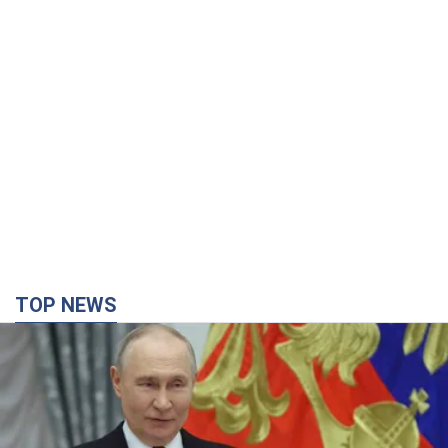
TOP NEWS