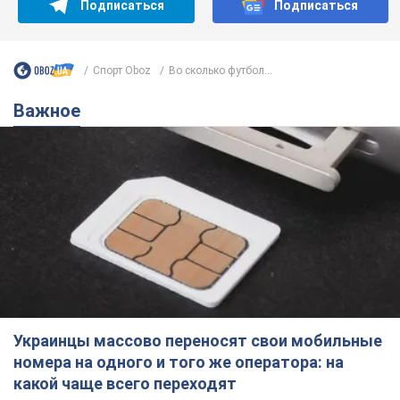
Подписаться
Подписаться
Спорт Oboz
Во сколько футбол...
Важное
Украинцы массово переносят свои мобильные
номера на одного и того же оператора: на
какой чаще всего переходят