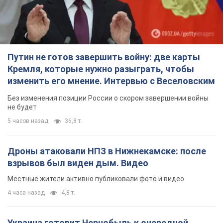
Путин не готов завершить войну: две карты
Кремля, которые нужно разыграть, чтобы
изменить его мнение. Интервью с Веселовским
Без изменения позиции России о скором завершении войны
не будет
5 часов назад
36,8 т.
Дроны атаковали НПЗ в Нижнекамске: после
взрывов был виден дым. Видео
Местные жители активно публиковали фото и видео
4 часа назад
4,8 т.
Украина готовит Чернобыль к очередной