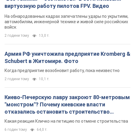
виртуозную работу пилотов FPV. Видео
На обнародованных кадрах запечатлены удары по укрытиям,
автомобилям, инженерной технике и живой силе российских
войск
2 години тому
13,0 т.
Армия РФ уничтожила предприятие Kromberg &
Schubert в Житомире. Фото
Когда предприятие возобновит работу, пока неизвестно
2 години тому
10,1 т.
Киево-Печерскую лавру закроют 80-метровым
"монстром"? Почему киевские власти
отказались остановить строительство
небоскреба "московского верующего"
Какая реакция Кличко на петицию по отмене строительства
6 годин тому
64,0 т.