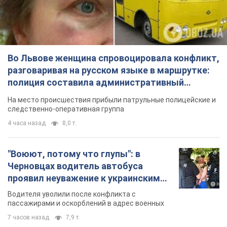
Во Львове женщина спровоцировала конфликт,
разговаривая на русском языке в маршрутке:
полиция составила административный
протокол. Видео
На место происшествия прибыли патрульные полицейские и
следственно-оперативная группа
4 часа назад
8,0 т.
"Воюют, потому что глупы": в
Черновцах водитель автобуса
проявил неуважение к украинским
военным и поплатился за это.
Водителя уволили после конфликта с
Видео
пассажирами и оскорблений в адрес военных
7 часов назад
7,9 т.