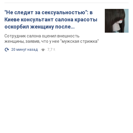
"Не следит за сексуальностью": в
Киеве консультант салона красоты
оскорбил женщину после
химиотерапии, разгорелся скандал.
Сотрудник салона оценил внешность
Фото
женщины, заявив, что у нее "мужская стрижка"
20 минут назад
7,7 т.