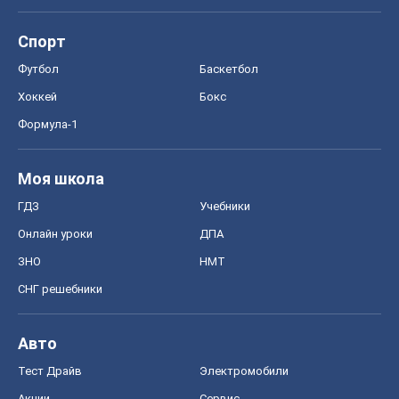
Спорт
Футбол
Баскетбол
Хоккей
Бокс
Формула-1
Моя школа
ГДЗ
Учебники
Онлайн уроки
ДПА
ЗНО
НМТ
СНГ решебники
Авто
Тест Драйв
Электромобили
Акции
Сервис