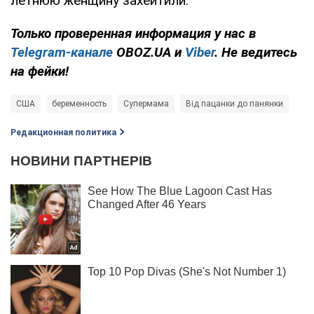
летнюю женщину захейтили.
Только
проверенная информация у нас в
Telegram-канале
OBOZ.UA и
Viber
. Не ведитесь
на фейки!
США
беременность
Супермама
Від пацанки до панянки
Редакционная политика