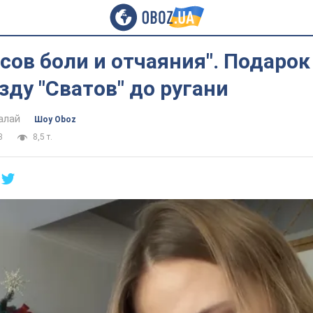
сов боли и отчаяния". Подарок
зду "Сватов" до ругани
алай
Шоу Oboz
3
8,5 т.