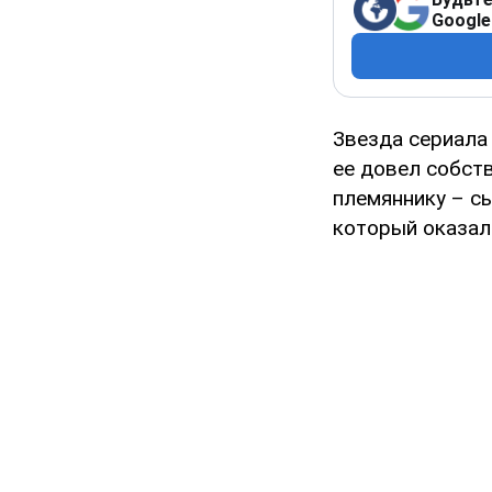
Google
Звезда сериала
ее довел собст
племяннику – с
который оказал