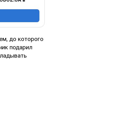
ем, до которого
ник подарил
кладывать