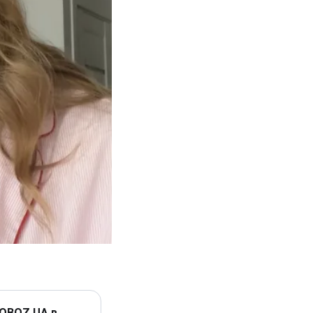
 OBOZ.UA в