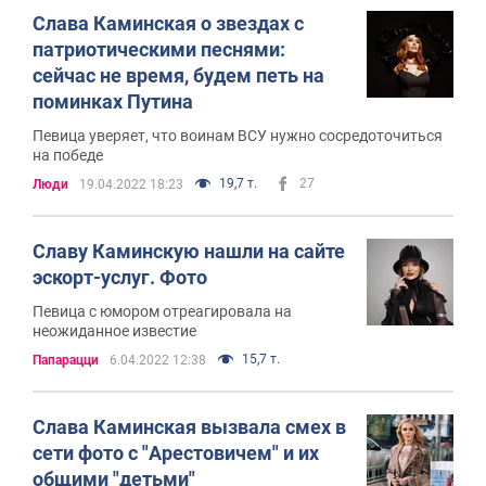
Слава Каминская о звездах с
патриотическими песнями:
сейчас не время, будем петь на
поминках Путина
Певица уверяет, что воинам ВСУ нужно сосредоточиться
на победе
19,7 т.
27
Люди
19.04.2022 18:23
Славу Каминскую нашли на сайте
эскорт-услуг. Фото
Певица с юмором отреагировала на
неожиданное известие
15,7 т.
Папарацци
6.04.2022 12:38
Слава Каминская вызвала смех в
сети фото с "Арестовичем" и их
общими "детьми"