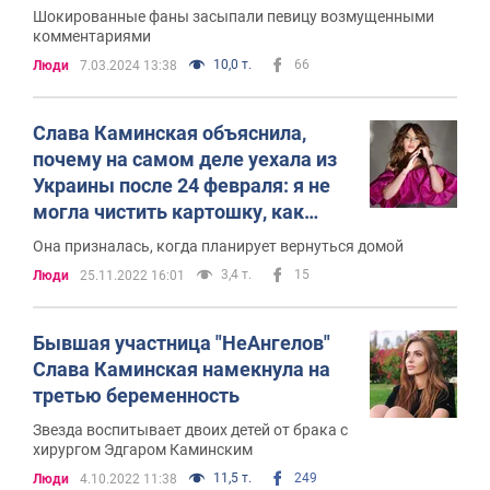
Видео
Шокированные фаны засыпали певицу возмущенными
комментариями
10,0 т.
66
Люди
7.03.2024 13:38
Слава Каминская объяснила,
почему на самом деле уехала из
Украины после 24 февраля: я не
могла чистить картошку, как
Астафьева
Она призналась, когда планирует вернуться домой
3,4 т.
15
Люди
25.11.2022 16:01
Бывшая участница "НеАнгелов"
Слава Каминская намекнула на
третью беременность
Звезда воспитывает двоих детей от брака с
хирургом Эдгаром Каминским
11,5 т.
249
Люди
4.10.2022 11:38