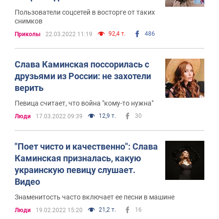
Пользователи соцсетей в восторге от таких
снимков
92,4 т.
486
Приколы
22.03.2022 11:19
Слава Каминская поссорилась с
друзьями из России: не захотели
верить
Певица считает, что война "кому-то нужна"
12,9 т.
30
Люди
17.03.2022 09:39
"Поет чисто и качественно": Слава
Каминская призналась, какую
украинскую певицу слушает.
Видео
Знаменитость часто включает ее песни в машине
21,2 т.
16
Люди
19.02.2022 15:20