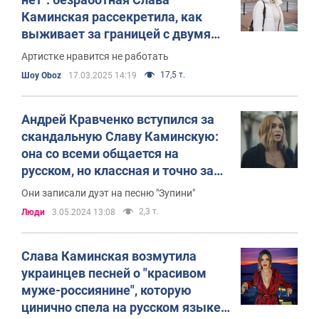
Каминская рассекретила, как
выживает за границей с двумя
детьми
Артистке нравится не работать
17,5 т.
Шоу Oboz
17.03.2025 14:19
Андрей Кравченко вступился за
скандальную Славу Каминскую:
она со всеми общается на
русском, но классная и точно за
Украину
Они записали дуэт на песню "Зупини"
2,3 т.
Люди
3.05.2024 13:08
Слава Каминская возмутила
украинцев песней о "красивом
муже-россиянине", которую
цинично спела на русском языке.