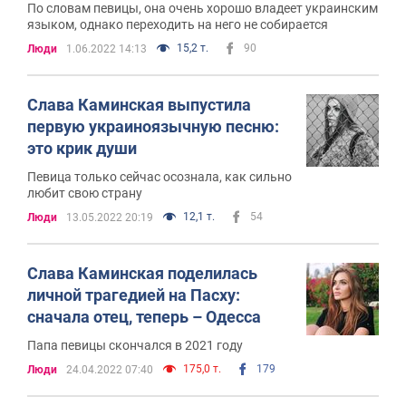
По словам певицы, она очень хорошо владеет украинским
языком, однако переходить на него не собирается
15,2 т.
90
Люди
1.06.2022 14:13
Слава Каминская выпустила
первую украиноязычную песню:
это крик души
Певица только сейчас осознала, как сильно
любит свою страну
12,1 т.
54
Люди
13.05.2022 20:19
Слава Каминская поделилась
личной трагедией на Пасху:
сначала отец, теперь – Одесса
Папа певицы скончался в 2021 году
175,0 т.
179
Люди
24.04.2022 07:40