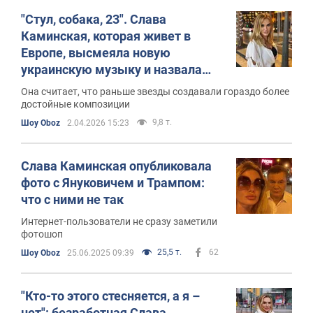
"Стул, собака, 23". Слава
Каминская, которая живет в
Европе, высмеяла новую
украинскую музыку и назвала
единственную песню, которая ей
Она считает, что раньше звезды создавали гораздо более
нравится
достойные композиции
9,8 т.
Шоу Oboz
2.04.2026 15:23
Слава Каминская опубликовала
фото с Януковичем и Трампом:
что с ними не так
Интернет-пользователи не сразу заметили
фотошоп
25,5 т.
62
Шоу Oboz
25.06.2025 09:39
"Кто-то этого стесняется, а я –
нет": безработная Слава