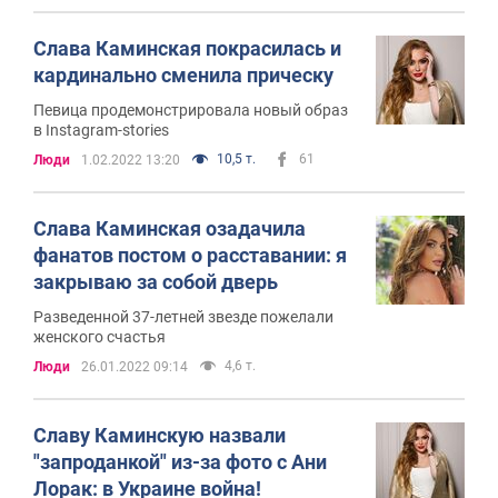
Слава Каминская покрасилась и
кардинально сменила прическу
Певица продемонстрировала новый образ
в Instagram-stories
10,5 т.
61
Люди
1.02.2022 13:20
Слава Каминская озадачила
фанатов постом о расставании: я
закрываю за собой дверь
Разведенной 37-летней звезде пожелали
женского счастья
4,6 т.
Люди
26.01.2022 09:14
Славу Каминскую назвали
"запроданкой" из-за фото с Ани
Лорак: в Украине война!