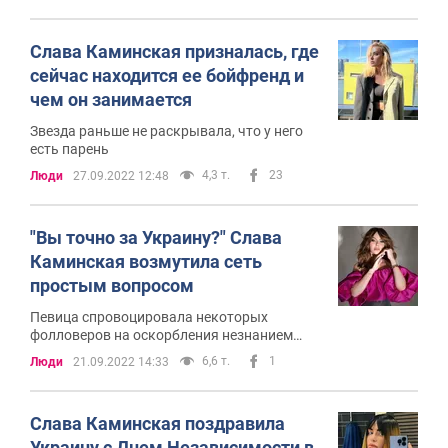
Слава Каминская призналась, где
сейчас находится ее бойфренд и
чем он занимается
Звезда раньше не раскрывала, что у него
есть парень
4,3 т.
23
Люди
27.09.2022 12:48
"Вы точно за Украину?" Слава
Каминская возмутила сеть
простым вопросом
Певица спровоцировала некоторых
фолловеров на оскорбления незнанием
украинского языка
6,6 т.
1
Люди
21.09.2022 14:33
Слава Каминская поздравила
Украину с Днем Независимости в