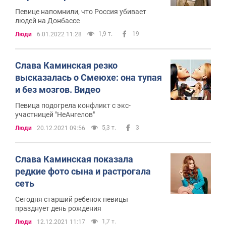
Певице напомнили, что Россия убивает
людей на Донбассе
1,9 т.
19
Люди
6.01.2022 11:28
Слава Каминская резко
высказалась о Смеюхе: она тупая
и без мозгов. Видео
Певица подогрела конфликт с экс-
участницей "НеАнгелов"
5,3 т.
3
Люди
20.12.2021 09:56
Слава Каминская показала
редкие фото сына и растрогала
сеть
Сегодня старший ребенок певицы
празднует день рождения
1,7 т.
Люди
12.12.2021 11:17