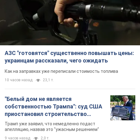
АЗС "готовятся" существенно повышать цены:
украинцам рассказали, чего ожидать
Как на заправках уже переписали стоимость топлива
10 часов назад
23,1 т.
"Белый дом не является
собственностью Трампа": суд США
приостановил строительство
бального зала стоимостью 400 млн
Трамп уже заявил, что немедленно подаст
долларов
апелляцию, назвав это "ужасным решением"
9 часов назад
2,0 т.