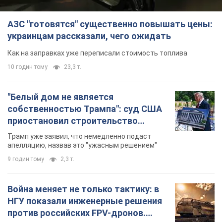
собственностью Трампа": суд США
приостановил строительство
бального зала стоимостью 400 млн
Трамп уже заявил, что немедленно подаст
долларов
апелляцию, назвав это "ужасным решением"
9 годин тому
2,3 т.
Война меняет не только тактику: в
НГУ показали инженерные решения
против российских FPV-дронов.
Фото
Это "постапокалиптическая эстетика из мира
"Безумного Макса"
9 годин тому
8,4 т.