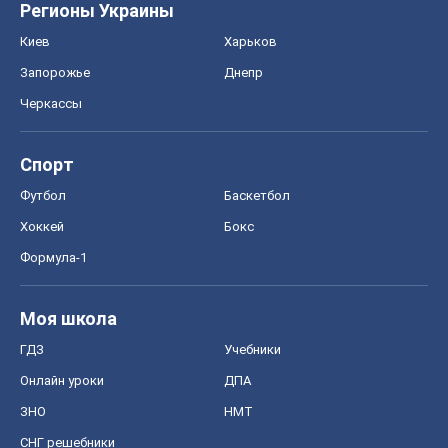
Хоккей
Бокс
Формула-1
Моя школа
ГДЗ
Учебники
Онлайн уроки
ДПА
ЗНО
НМТ
СНГ решебники
Авто
Тест Драйв
Электромобили
Акции
Сервис
Food Oboz