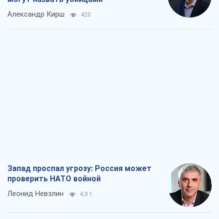
Запад проспал угрозу: Россия может
проверить НАТО войной
Леонид Невзлин
4,8 т.
"Варта" и "Новатор" выдержали
пулеметный обстрел и удар FPV-дрона,
сохранив жизнь офицеру ВСУ
Украинская Бронетехника
4,0 т.
КНДР как катализатор войны, или О
новом этапе российско-
северокорейского союза