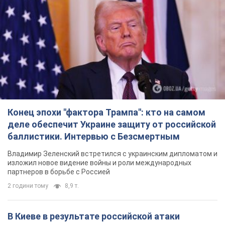
Конец эпохи "фактора Трампа": кто на самом
деле обеспечит Украине защиту от российской
баллистики. Интервью с Безсмертным
Владимир Зеленский встретился с украинским дипломатом и
изложил новое видение войны и роли международных
партнеров в борьбе с Россией
2 години тому
8,9 т.
В Киеве в результате российской атаки
пострадали четыре человека. Фото
Враг продолжает регулярный ракетный террор столицы
2 години тому
17,8 т.
Россияне атаковали дроном больницу в
Херсоне: пострадали медработницы
Всего пострадали четыре женщины, и они не единственные