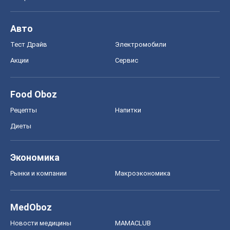
Рецепты
Напитки
Диеты
Экономика
Рынки и компании
Mакроэкономика
MedOboz
Новости медицины
MAMACLUB
Шоу
Афиша
Сплетни
Красота
Мода
Женский Журнал