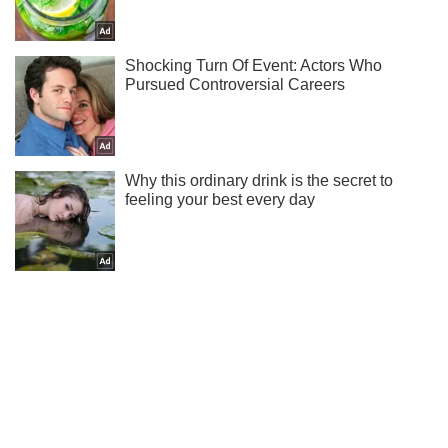
Не надоедаем! Только самое важное - подписывайся на
наш Telegram-канал
Подписаться
Подписаться
Одесса
Одесса в деталях
8 марта на...