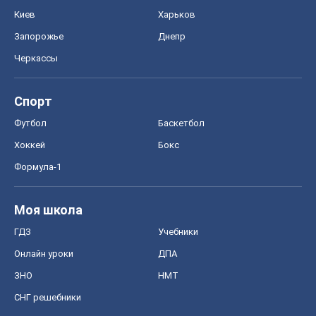
Киев
Харьков
Запорожье
Днепр
Черкассы
Спорт
Футбол
Баскетбол
Хоккей
Бокс
Формула-1
Моя школа
ГДЗ
Учебники
Онлайн уроки
ДПА
ЗНО
НМТ
СНГ решебники