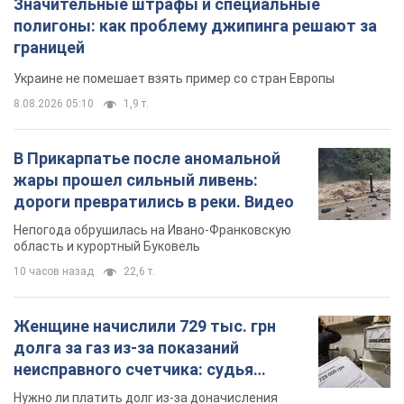
Значительные штрафы и специальные
полигоны: как проблему джипинга решают за
границей
Украине не помешает взять пример со стран Европы
8.08.2026 05:10
1,9 т.
В Прикарпатье после аномальной
жары прошел сильный ливень:
дороги превратились в реки. Видео
Непогода обрушилась на Ивано-Франковскую
область и курортный Буковель
10 часов назад
22,6 т.
Женщине начислили 729 тыс. грн
долга за газ из-за показаний
неисправного счетчика: судья
вынес неожиданное решение
Нужно ли платить долг из-за доначисления