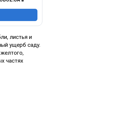
ли, листья и
ный ущерб саду.
 желтого,
ых частях