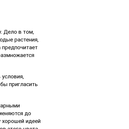
. Дело в том,
одые растения,
а предпочитает
размножается
 условия,
обы пригласить
ахарными
именяются до
у хорошей идеей
ов этого цвета.