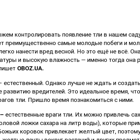
ожем контролировать появление тли в нашем саду
ет преимущественно самые молодые побеги и мол
егко нанести вред весной. Но это ещё не всё. Он
атуры и высокую влажность — именно тогда она 
 пишет
OBOZ
.
UA
.
 естественный. Однако лучше не ждать и создать
 развитию вредителей. Это идеальное время, чт
рагов тли. Пришло время познакомиться с ними.
 –
естественные враги тли. Их можно привлечь с
толовой ложки сахара на литр воды), которые пр
 Божьих коровок привлекает желтый цвет, поэтом
 желтые ленты вокруг растений и других предмет