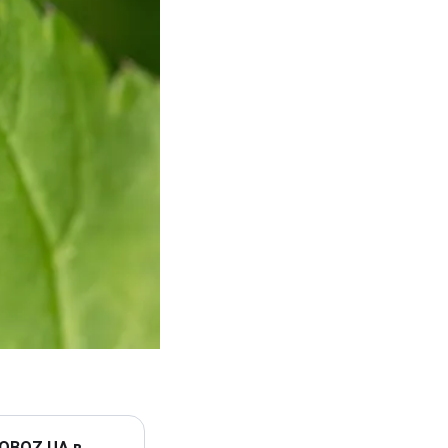
 OBOZ.UA в