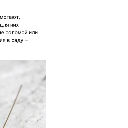
могают,
для них
ые соломой или
ия в саду —