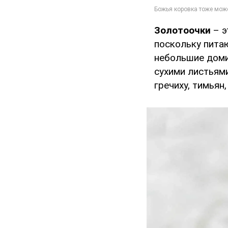
Золотоочки
– э
поскольку пита
небольшие доми
сухими листьям
гречиху, тимьян