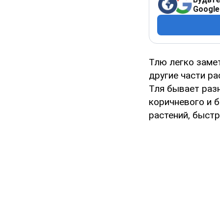
Google
Тлю легко замет
другие части ра
Тля бывает разн
коричневого и 
растений, быстр