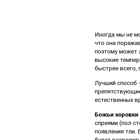
Иногда мы не м
что она поража
поэтому может л
высокие темпер
быстрее всего,
Лучший способ –
препятствующие
естественных в
Божьи коровки
спреями (пол с
появления тли.
будет развесить