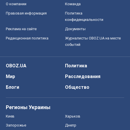
Блоги
Общество
Регионы Украины
Киев
Харьков
Запорожье
Днепр
Черкассы
Спорт
Футбол
Баскетбол
Хоккей
Бокс
Формула-1
Моя школа
ГДЗ
Учебники