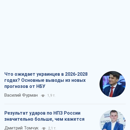
прогнозов от НБУ
Василий Фурман
1,9 т.
Результат ударов по НПЗ России
значительно больше, чем кажется
Дмитрий Томчук
2,1 т.
Не месть, а стратегия: Украина
заставляет Россию платить за войну
Виктор Андрусив
3,0 т.
Ответ на украинофобию – не
полонофобия, а сильное украинское
государство
Николай Княжицкий
2,2 т.