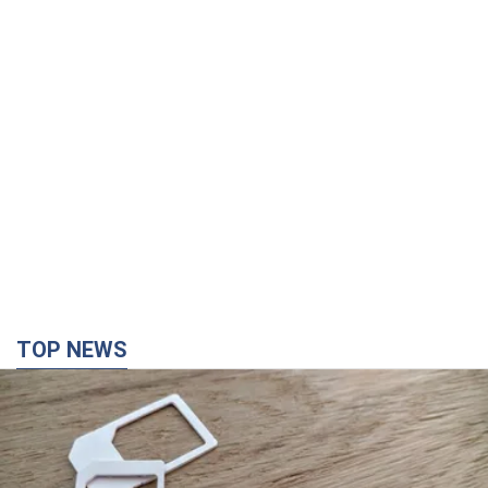
TOP NEWS
Мобильные операторы подняли тарифы "до
предела", но качество связи ухудшилось:
стоит ли жаловаться на цены
Почему цены на мобильную связь выросли в разы и как
улучшить качество интернета в телефоне
3 години тому
23,6 т.