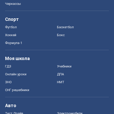
Онлайн уроки
ДПА
ЗНО
НМТ
СНГ решебники
Авто
Тест Драйв
Электромобили
Акции
Сервис
Food Oboz
Рецепты
Напитки
Диеты
Экономика
Рынки и компании
Mакроэкономика