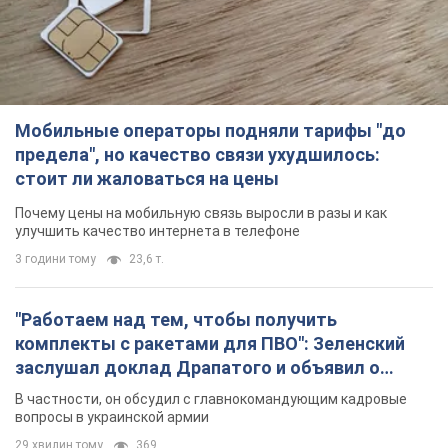
"Работаем над тем, чтобы получить
комплекты с ракетами для ПВО": Зеленский
заслушал доклад Драпатого и объявил о
новых мерах
В частности, он обсудил с главнокомандующим кадровые
вопросы в украинской армии
29 хвилин тому
369
В оккупированной Ялте прогремели мощные
взрывы: поднимается черный дым. Фото и
видео
Город, вероятно, подвергся атаке дронов
2 години тому
3,2 т.