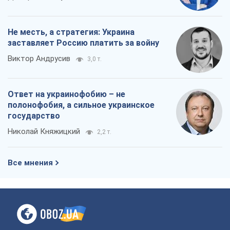
Все мнения
О компании
Команда
Правовая информация
Политика
конфиденциальности
Реклама на сайте
Документы
Редакционная политика
Журналисты OBOZ.UA на месте
событий
OBOZ.UA
Политика
Мир
Расследования