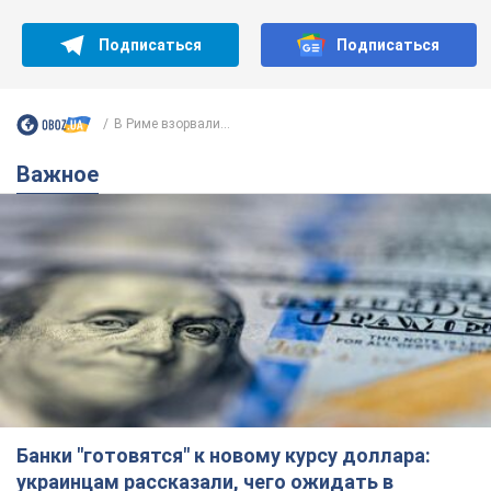
Банки "готовятся" к новому курсу доллара:
украинцам рассказали, чего ожидать в
ближайшие дни
Каким будет курс валюты в обменниках
6.08.2026 22:58
152,5 т.
Украинцам обещают по 850 грн от
мобильных операторов: что не так с
этими сообщениями
Как не попасть в ловушку мошенников
6.08.2026 21:02
17,0 т.