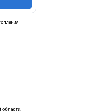
топления.
 области,