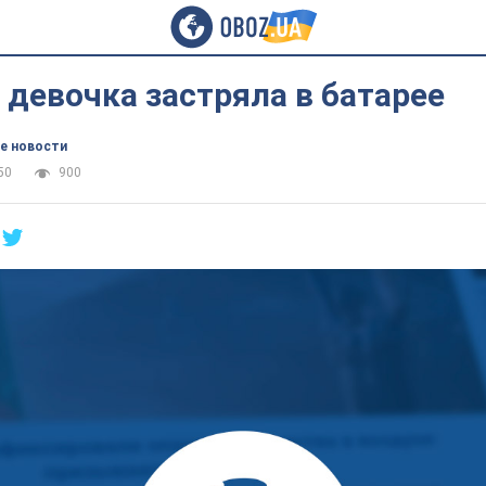
 девочка застряла в батарее
е новости
50
900