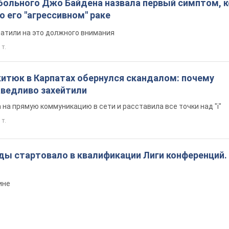
больного Джо Байдена назвала первый симптом, 
о его "агрессивном" раке
ратили на это должного внимания
 т.
китюк в Карпатах обернулся скандалом: почему
ведливо захейтили
на прямую коммуникацию в сети и расставила все точки над "i"
 т.
ды стартовало в квалификации Лиги конференций.
ине