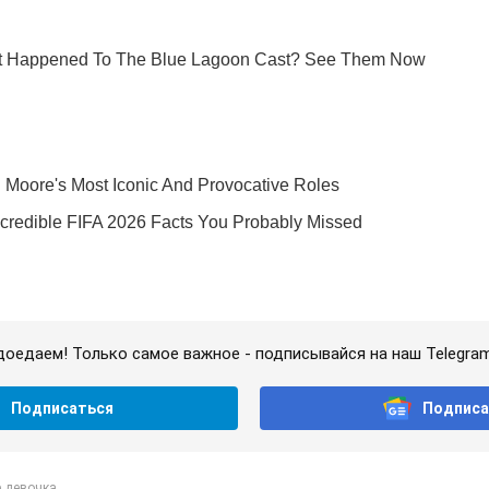
доедаем! Только самое важное - подписывайся на наш Telegra
Подписаться
Подписа
 девочка...