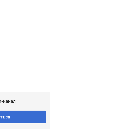
m-канал
ться