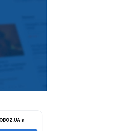
 OBOZ.UA в