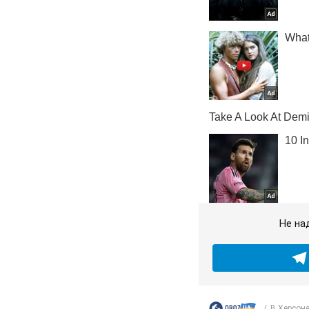
Не на
В Херсоне