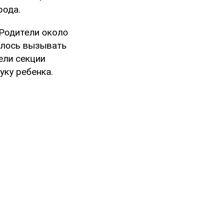
рода.
 Родители около
шлось вызывать
ели секции
уку ребенка.