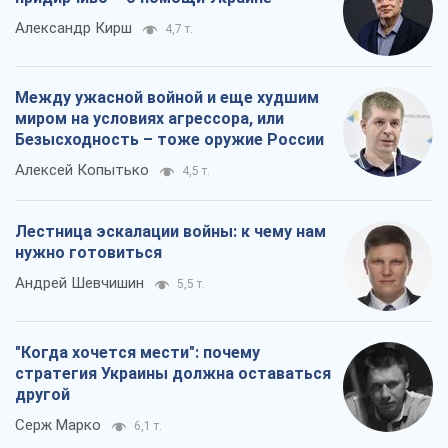
Александр Кирш
4,7 т.
Между ужасной войной и еще худшим
миром на условиях агрессора, или
Безысходность – тоже оружие России
Алексей Копытько
4,5 т.
Лестница эскалации войны: к чему нам
нужно готовиться
Андрей Шевчишин
5,5 т.
"Когда хочется мести": почему
стратегия Украины должна оставаться
другой
Серж Марко
6,1 т.