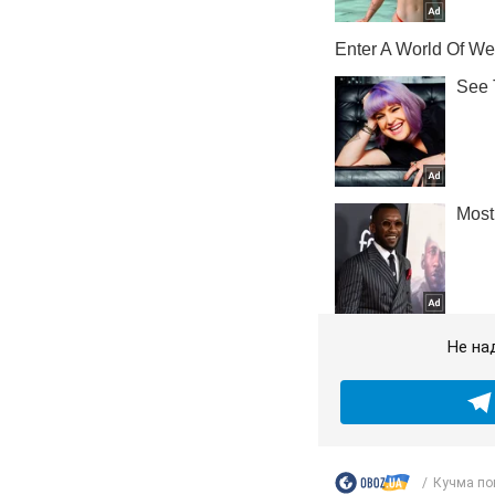
Не на
Кучма пов