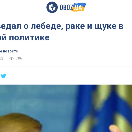
едал о лебеде, раке и щуке в
ой политике
е новости
52
786