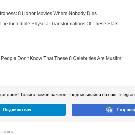
доедаем! Только самое важное - подписывайся на наш Telegra
Подписаться
Подписа
едал о...