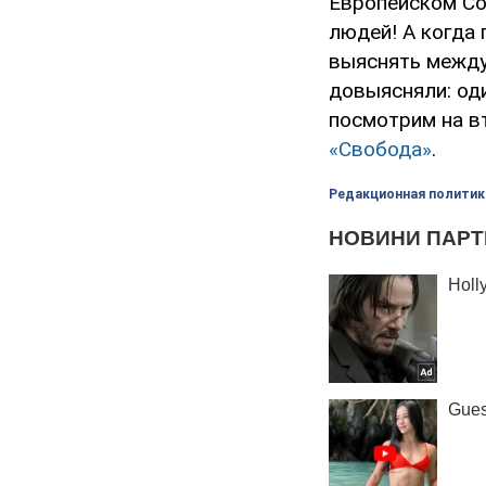
Европейском Сою
людей! А когда 
выяснять между 
довыясняли: оди
посмотрим на в
«Свобода»
.
Редакционная политик