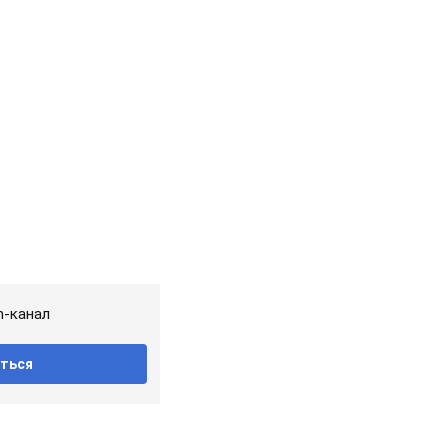
m-канал
ться