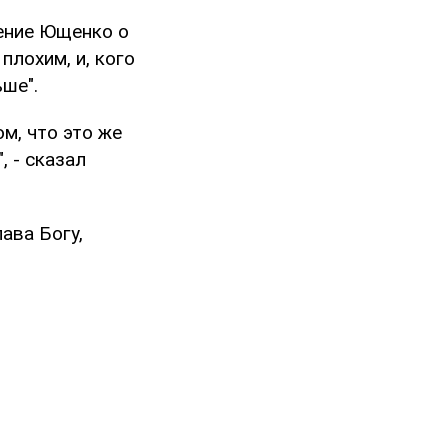
ление Ющенко о
плохим, и, кого
ше".
ом, что это же
, - сказал
ава Богу,