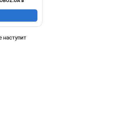
 OBOZ.UA в
е наступит