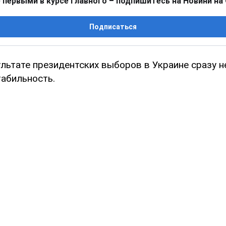
 первыми в курсе главного – подпишитесь на Новини на
Подписаться
льтате президентских выборов в Украине сразу н
табильность.