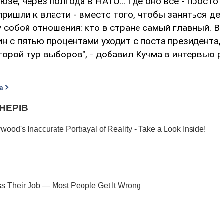
зе, через полгода в НАТО... Где оно все - прост
пришли к власти - вместо того, чтобы заняться д
собой отношения: кто в стране самый главный. В
н с пятью процентами уходит с поста президента, 
торой тур выборов", - добавил Кучма в интервью 
а