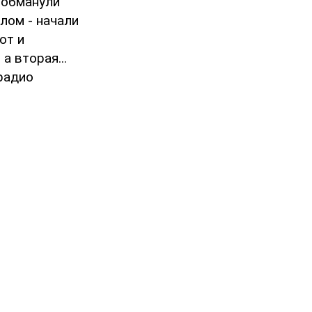
о обманули
елом - начали
от и
а вторая...
радио