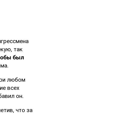
онгрессмена
кую, так
тобы был
чма.
 при любом
ие всех
бавил он.
метив, что за