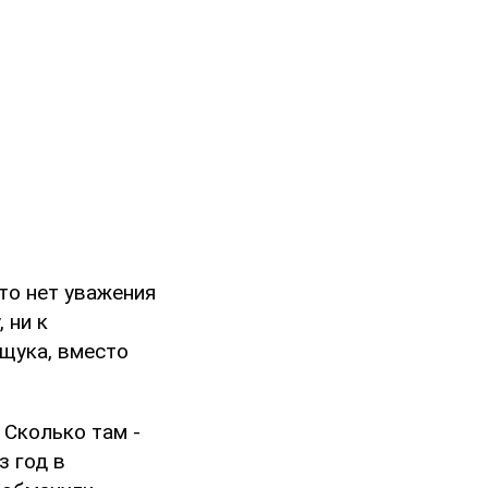
что нет уважения
 ни к
 щука, вместо
 Сколько там -
з год в