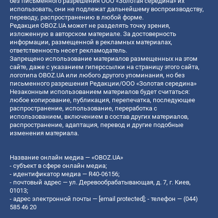
без письменного разрешения ООО «Золотая середина» их
использовать, они не подлежат дальнейшему воспроизводству,
переводу, распространению в любой форме.
Редакция OBOZ.UA может не разделять точку зрения,
изложенную в авторском материале. За достоверность
информации, размещенной в рекламных материалах,
ответственность несет рекламодатель.
Запрещено использование материалов размещенных на этом
сайте, даже с указанием гиперссылки на страницу этого сайта,
логотипа OBOZ.UA или любого другого упоминания, но без
письменного разрешения Редакции/ООО «Золотая середина»
Незаконным использованием материалов будет считаться:
любое копирование, публикация, перепечатка, последующее
распространение, использование, переработка с
использованием, включением в состав других материалов,
распространение, адаптация, перевод и другие подобные
изменения материала.
Название онлайн медиа — «OBOZ.UA»
- субъект в сфере онлайн медиа;
- идентификатор медиа — R40-06156;
- почтовый адрес — ул. Деревообрабатывающая, д. 7, г. Киев,
01013;
- адрес электронной почты —
[email protected]
; - телефон — (044)
585 46 20