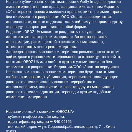
На все опубликованные фотоматериалы Getty Images редакция
имеет имущественные права, защищаемые законом Украины
«Об авторских правах и смежных правах», никто не имеет права
без письменного разрешения ООО «Золотая середина» их
использовать, они не подлежат дальнейшему воспроизводству,
переводу, распространению в любой форме.
Редакция OBOZ.UA может не разделять точку зрения,
изложенную в авторском материале. За достоверность
информации, размещенной в рекламных материалах,
ответственность несет рекламодатель.
Запрещено использование материалов размещенных на этом
сайте, даже с указанием гиперссылки на страницу этого сайта,
логотипа OBOZ.UA или любого другого упоминания, но без
письменного разрешения Редакции/ООО «Золотая середина»
Незаконным использованием материалов будет считаться:
любое копирование, публикация, перепечатка, последующее
распространение, использование, переработка с
использованием, включением в состав других материалов,
распространение, адаптация, перевод и другие подобные
изменения материала.
Название онлайн медиа — «OBOZ.UA»
- субъект в сфере онлайн медиа;
- идентификатор медиа — R40-06156;
- почтовый адрес — ул. Деревообрабатывающая, д. 7, г. Киев,
01013;