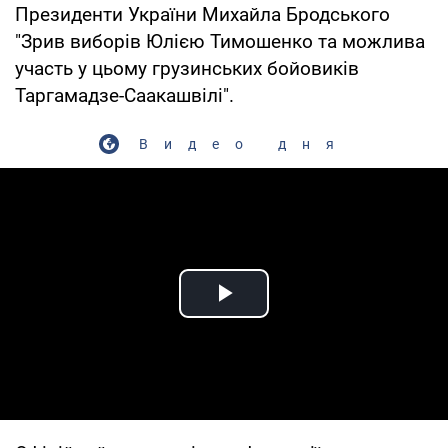
Президенти України Михайла Бродського
"Зрив виборів Юлією Тимошенко та можлива
участь у цьому грузинських бойовиків
Таргамадзе-Саакашвілі".
Видео дня
Play Video