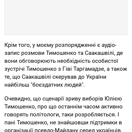
Крім того, у моєму розпорядженні є аудіо-
запис розмови Тимошенко та Саакашвілі, де
вони обговорюють необхідність особистої
зустрічі Тимошенко з Гіві Таргамадзе, а також
те, що Саакашвілі скерував до України
найбільш "боєздатних людей".
Очевидно, що сценарії зриву виборів Юлією
Тимошенко, про що останнім часом активно
говорять політологи, таки розробляється. І
пані Тимошенко, не знайшовши підтримки в
організації псевдо-Майдану серед українців,