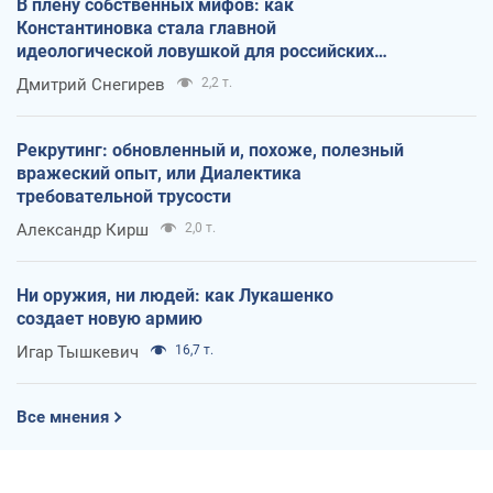
В плену собственных мифов: как
Константиновка стала главной
идеологической ловушкой для российских
оккупантов
Дмитрий Снегирев
2,2 т.
Рекрутинг: обновленный и, похоже, полезный
вражеский опыт, или Диалектика
требовательной трусости
Александр Кирш
2,0 т.
Ни оружия, ни людей: как Лукашенко
создает новую армию
Игар Тышкевич
16,7 т.
Все мнения