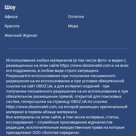
Шоу
Афиша
Сплетни
Красота
Мода
Женский Журнал
Использование любых материалов (в том числе фото- и видео-),
размещенных на этом сайте
https://www.obozrevatel.com
и на всех
его поддоменах, в любом виде строго запрещено.
Разрешается использование при получении письменного
разрешения на их использование и при условии обязательной
ссылки на сайт OBOZ.UA, а для интернет-изданий - при
получении письменного разрешения на их использование и при
обязательном размещении прямой, открытой для поисковых
систем, гиперссылки на страницу OBOZ.UA по ссылке
https://www.obozrevatel.com
, на которой размещен оригинальный
материал в первом абзаце материала.
Все материалы на этом сайте, в том числе интервью, статьи,
исследования – служебные произведения журналистов
редакции, исключительные имущественные права на которые
принадлежат ООО «Золотая середина».