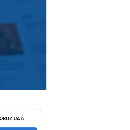
 OBOZ.UA в