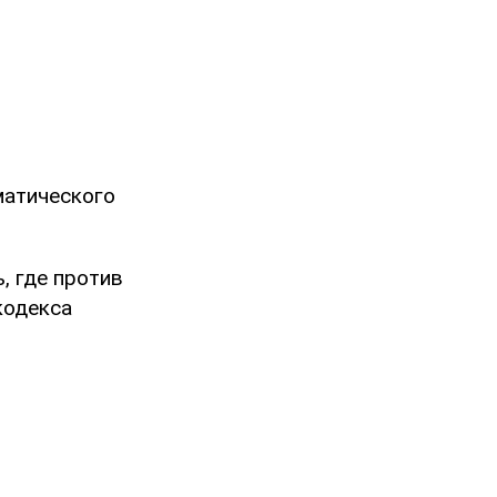
матического
, где против
кодекса