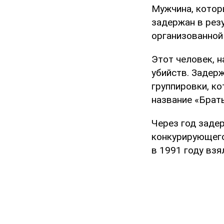
Мужчина, котор
задержан в рез
организованной
Этот человек, н
убийств. Задер
группировки, ко
название «Брат
Через год заде
конкурирующего
в 1991 году взял