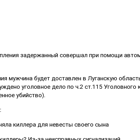
упления задержанный совершал при помощи авто
ия мужчина будет доставлен в Луганскую область
уждено уголовное дело по ч.2 ст.115 Уголовного 
нное убийство).
:
няла киллера для невесты своего сына
 киллеры? Из-за неисправных сигнализаций