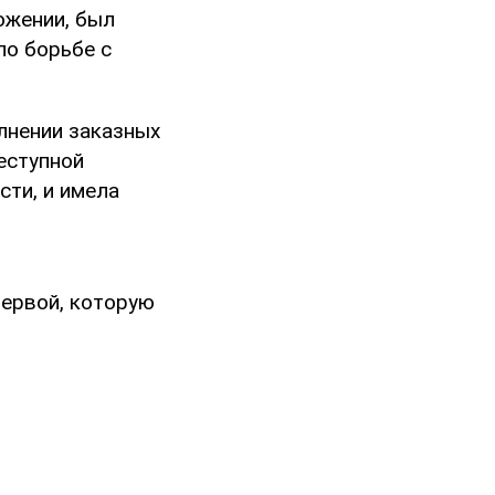
ожении, был
по борьбе с
олнении заказных
еступной
сти, и имела
первой, которую