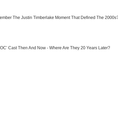
Подпишись на наш Telegram . Присылаем лишь "горящие" новост
Подписаться
Подписа
ине задержан...