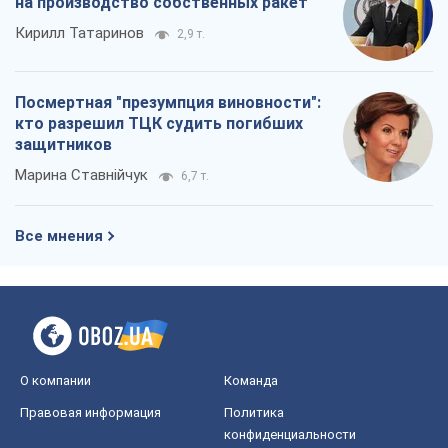
на производство собственных ракет
Кирилл Татаринов
2,9 т.
Посмертная "презумпция виновности":
кто разрешил ТЦК судить погибших
защитников
Марина Ставнійчук
6,7 т.
Все мнения
О компании
Команда
Правовая информация
Политика
конфиденциальности