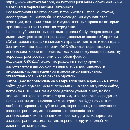
https://www.obozrevatel.com
, на которой размещен оригинальный
материал в первом абзаце материала.
Все материалы на этом сайте, в том числе интервью, статьи,
исследования – служебные произведения журналистов
редакции, исключительные имущественные права на которые
принадлежат ООО «Золотая середина».
На все опубликованные фотоматериалы Getty Images редакция
имеет имущественные права, защищаемые законом Украины
«Об авторских правах и смежных правах», никто не имеет права
без письменного разрешения ООО «Золотая середина» их
использовать, они не подлежат дальнейшему воспроизводству,
переводу, распространению в любой форме.
Редакция OBOZ.UA может не разделять точку зрения,
изложенную в авторском материале. За достоверность
информации, размещенной в рекламных материалах,
ответственность несет рекламодатель.
Запрещено использование материалов размещенных на этом
сайте, даже с указанием гиперссылки на страницу этого сайта,
логотипа OBOZ.UA или любого другого упоминания, но без
письменного разрешения Редакции/ООО «Золотая середина»
Незаконным использованием материалов будет считаться:
любое копирование, публикация, перепечатка, последующее
распространение, использование, переработка с
использованием, включением в состав других материалов,
распространение, адаптация, перевод и другие подобные
изменения материала.