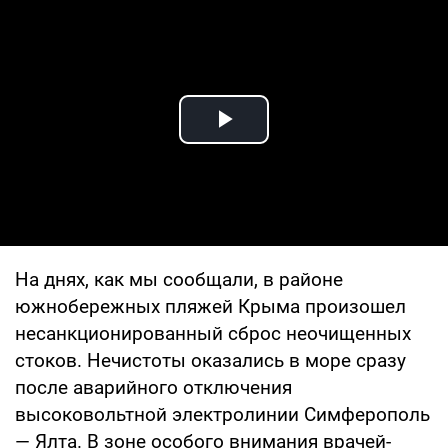
Play Video
На днях, как мы сообщали, в районе
южнобережных пляжей Крыма произо­шел
несанкционированный сброс неочищенных
стоков. Нечистоты оказались в море сразу
после аварийного от­ключения
высоковольтной электролинии Симферополь
— Ялта. В зоне особого внима­ния врачей-