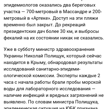
эпидемиологов оказались два береговых
участка — 700-метровый в Массандре и 200-
метровый в «Артеке». Доступ на эти пляжи
временно был закрыт. До рек­реаций
президентских дач бо­лее 30 км, и выбросы
фекалий на их состоянии никак не ска­зались.
Уже в субботу министр здравоохранения
Украины Николай Полищук, который сейчас
находится в Крыму, об­народовал результаты
иссле­дований санитарно-эпидеми­
ологической комиссии. Эк­сперты каждые 2
часа с нача­ла работы брали пробы мор­ской
воды для лабораторного исследования —
наличие инфек­ций и вредных загрязнений не
выявлено. По словам министра Полищука,
эпиде­мическая ситу­ация на ЮБК признана