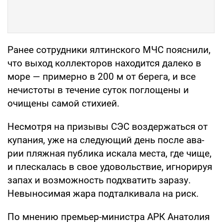
Ранее сотрудники ялтин­ского МЧС пояснили,
что вы­ход коллекторов находится да­леко в
море — примерно в 200 м от берега, и все
нечис­тоты в течение суток поглоще­ны и
очищены самой стихией.
Несмотря на призывы СЭС воздержаться от
купания, уже на следующий день после ава­
рии пляжная публика искала места, где чище,
и плескалась в свое удовольствие, игнори­руя
запах и возможность под­хватить заразу.
Невыносимая жара подталкивала на риск.
По мнению премьер-ми­нистра АРК Анатолия