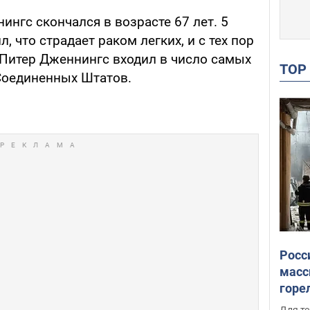
нгс скончался в возрасте 67 лет. 5
л, что страдает раком легких, и с тех пор
 Питер Дженнингс входил в число самых
TO
Соединенных Штатов.
Росс
масс
горе
есть
Для те