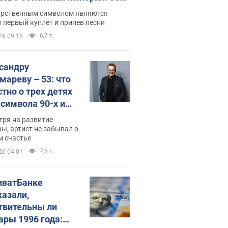
 не рассказывают в школе
арственным символом являются
 первый куплет и припев песни
6,7 т.
26 09:15
сандру
мареву – 53: что
стно о трех детях
-символа 90-х и
они выглядят
тря на развитие
ы, артист не забывал о
м счастье
7,5 т.
26 04:01
иватБанке
казали,
твительны ли
ары 1996 года: