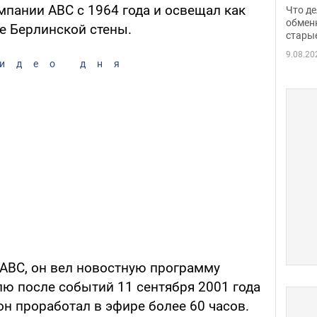
прин
мпании АВС с 1964 года и освещал как
Что де
обме
обмен
ие Берлинской стены.
стары
таки
9.08.20
идео дня
АВС, он вел новостную программу
елю после событий 11 сентября 2001 года
н проработал в эфире более 60 часов.