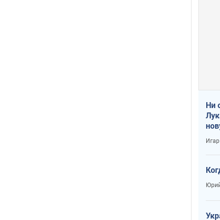
Ни 
Лук
нов
Игар
Ког
Юрий
Укр