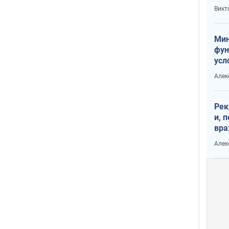
или
Викт
Тра
Мин
фун
усл
вое
Алек
Рек
и, 
вра
Диа
Алек
тре