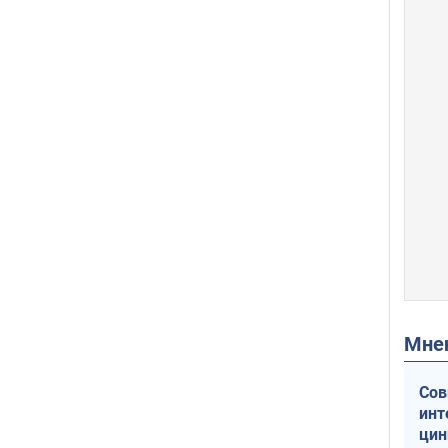
Мн
Сов
инт
цин