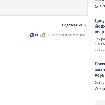
9.0
Депу
Подписаться
бюдж
кварт
Умер самый влиятельный...
парл
Как ра
и гд
кто ею
9.08.20
Росс
сосе
Харь
пост
Враг 
9.0