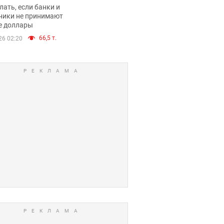
имают ли
лать, если банки и
нники и банки
ники не принимают
е доллары
е купюры
66,5 т.
26 02:20