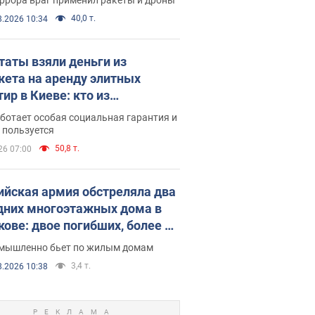
40,0 т.
8.2026 10:34
таты взяли деньги из
ета на аренду элитных
ир в Киеве: кто из
аментариев просил средства
ботает особая социальная гарантия и
е поселился
 пользуется
50,8 т.
26 07:00
ийская армия обстреляла два
дних многоэтажных дома в
кове: двое погибших, более 20
радавших
умышленно бьет по жилым домам
3,4 т.
8.2026 10:38