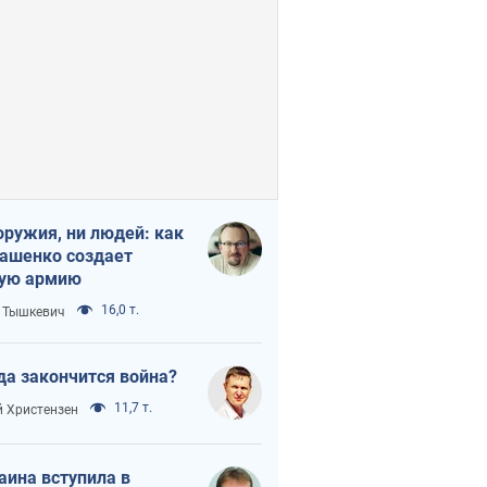
оружия, ни людей: как
ашенко создает
ую армию
16,0 т.
 Тышкевич
да закончится война?
11,7 т.
 Христензен
аина вступила в