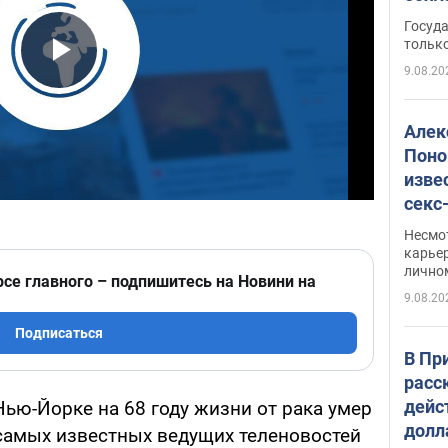
этом
Госуд
только
9.08.20
Play Video
Алек
Поно
изве
секс
как 
Несмо
карьер
лично
рсе главного – подпишитесь на Новини на
9.08.20
Подписаться
В Пр
расс
дейс
 Нью-Йорке на 68 году жизни от рака умер
долл
 самых известных ведущих теленовостей