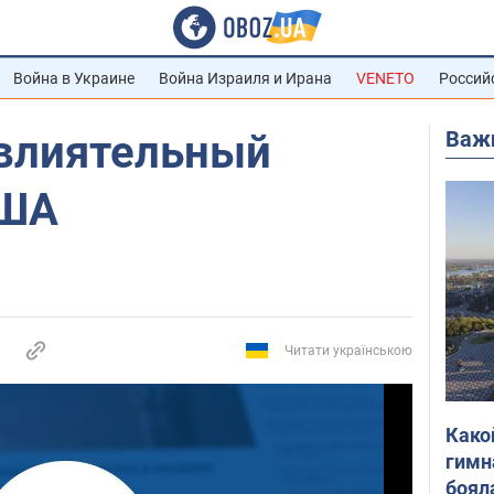
Война в Украине
Война Израиля и Ирана
VENETO
Россий
Важ
влиятельный
США
Читати українською
Како
гимн
боял