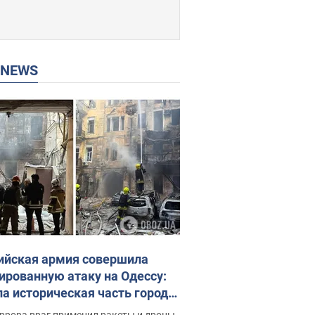
P NEWS
ийская армия совершила
ированную атаку на Одессу:
ла историческая часть города,
 пострадавшие. Фото и видео
ррора враг применил ракеты и дроны