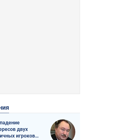
ения
падение
ересов двух
ичных игроков