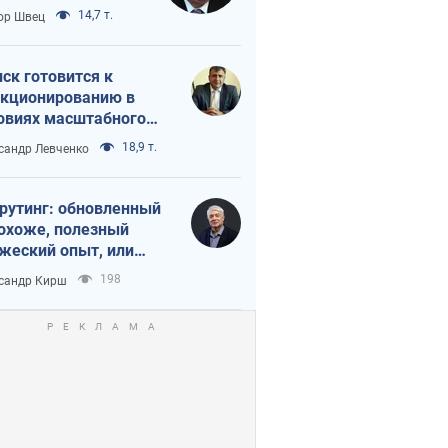
 тайный план
14,7 т.
ор Швец
мпа и Путина?
ск готовится к
кционированию в
овиях масштабного
нного кризиса
18,9 т.
сандр Левченко
рутинг: обновленный
похоже, полезный
жеский опыт, или
лектика
198
сандр Кирш
бовательной трусости