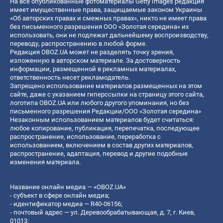
На все опубликованные фотоматериалы Getty Images редакция
имеет имущественные права, защищаемые законом Украины
«Об авторских правах и смежных правах», никто не имеет права
без письменного разрешения ООО «Золотая середина» их
использовать, они не подлежат дальнейшему воспроизводству,
переводу, распространению в любой форме.
Редакция OBOZ.UA может не разделять точку зрения,
изложенную в авторском материале. За достоверность
информации, размещенной в рекламных материалах,
ответственность несет рекламодатель.
Запрещено использование материалов размещенных на этом
сайте, даже с указанием гиперссылки на страницу этого сайта,
логотипа OBOZ.UA или любого другого упоминания, но без
письменного разрешения Редакции/ООО «Золотая середина»
Незаконным использованием материалов будет считаться:
любое копирование, публикация, перепечатка, последующее
распространение, использование, переработка с
использованием, включением в состав других материалов,
распространение, адаптация, перевод и другие подобные
изменения материала.
Название онлайн медиа — «OBOZ.UA»
- субъект в сфере онлайн медиа;
- идентификатор медиа — R40-06156;
- почтовый адрес — ул. Деревообрабатывающая, д. 7, г. Киев,
01013;