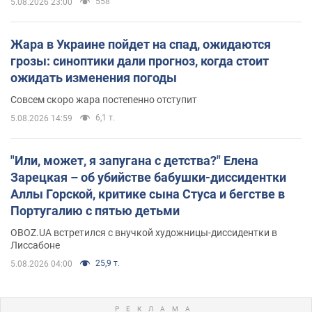
558
5.08.2026 23:00
Жара в Украине пойдет на спад, ожидаются
грозы: синоптики дали прогноз, когда стоит
ожидать изменения погоды
Совсем скоро жара постепенно отступит
6,1 т.
5.08.2026 14:59
"Или, может, я запугана с детства?" Елена
Зарецкая – об убийстве бабушки-диссидентки
Аллы Горской, критике сына Стуса и бегстве в
Португалию с пятью детьми
OBOZ.UA встретился с внучкой художницы-диссидентки в
Лиссабоне
25,9 т.
5.08.2026 04:00