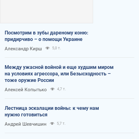
Посмотрим в зубы дареному коню:
придирчиво – о помощи Украине
Александр Кирш
5,0 т.
Между ужасной войной и еще худшим миром
на условиях агрессора, или Безысходность –
тоже оружие России
Алексей Копытько
4,7 т.
Лестница эскалации войны: к чему нам
нужно готовиться
Андрей Шевчишин
5,7 т.