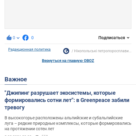
0
0
Подписаться
Редакционная политика
Нікопольські петропоросплави...
Вернуться на главную OBOZ
Важное
"Джипинг разрушает экосистемы, которые
формировались сотни лет": в Greenpeace забили
тревогу
В высокогорье расположены альпийские и субальпийские
луга – редкие природные комплексы, которые формировались
на протяжении сотен лет