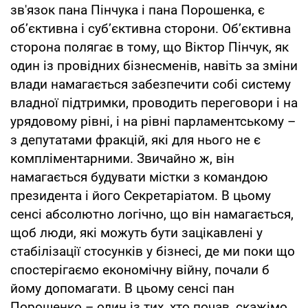
зв'язок пана Пінчука і пана Порошенка, є
об’єктивна і суб’єктивна сторони. Об’єктивна
сторона полягає в тому, що Віктор Пінчук, як
один із провідних бізнесменів, навіть за зміни
влади намагається забезпечити собі систему
владної підтримки, проводить переговори і на
урядовому рівні, і на рівні парламентському –
з депутатами фракцій, які для нього не є
компліментарними. Звичайно ж, він
намагається будувати містки з командою
президента і його Секретаріатом. В цьому
сенсі абсолютно логічно, що він намагається,
щоб люди, які можуть бути зацікавлені у
стабілізації стосунків у бізнесі, де ми поки що
спостерігаємо економічну війну, почали б
йому допомагати. В цьому сенсі пан
Порошенко – один із тих, хто почав, скажімо