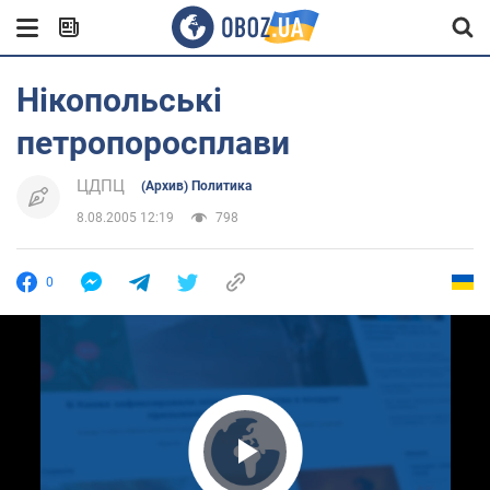
Нікопольські
петропоросплави
ЦДПЦ
(Архив) Политика
8.08.2005 12:19
798
0