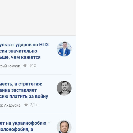
ультат ударов по НПЗ
сии значительно
ьше, чем кажется
912
рий Томчук
месть, а стратегия:
аина заставляет
сию платить за войну
2,1 т.
ор Андрусив
ет на украинофобию –
полонофобия, а