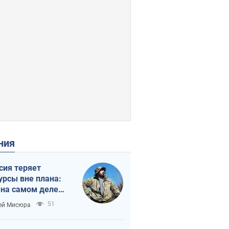
ения
сия теряет
урсы вне плана:
 на самом деле
тует темп войны
51
ей Мисюра