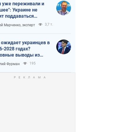
 уже переживали и
шее": Украине не
ит поддаваться
аянию из-за
3,7 т.
ей Марченко, эксперт
етного террора
 ожидает украинцев в
6-2028 годах?
овные выводы из
ых прогнозов от НБУ
195
лий Фурман