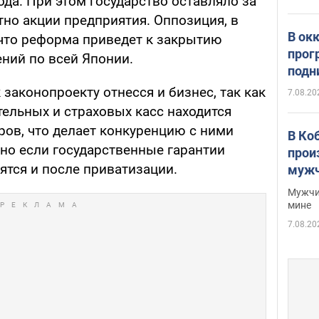
ода. При этом государство оставляло за
тно акции предприятия. Оппозиция, в
В ок
 что реформа приведет к закрытию
прог
ний по всей Японии.
подн
виде
 законопроекту отнесся и бизнес, так как
7.08.20
тельных и страховых касс находится
ов, что делает конкуренцию с ними
В Ко
но если государственные гарантии
прои
ятся и после приватизации.
мужч
Мужчи
мине
7.08.20