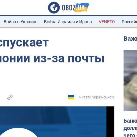
Война в Украине
Война Израиля и Ирана
VENETO
Россий
Важ
спускает
понии из-за почты
Читати українською
Банк
долл
чего