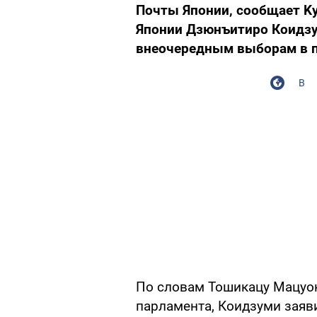
Почты Японии, сообщает Ky
Японии Дзюнъитиро Коидзум
внеочередным выборам в п
В
По словам Тошикацу Мацуоки
парламента, Коидзуми заяв