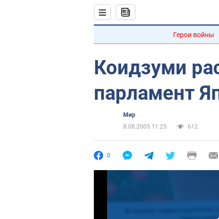
Герои войны
Коидзуми ра
парламент Я
Мир
8.08.2005 11:25
612
0