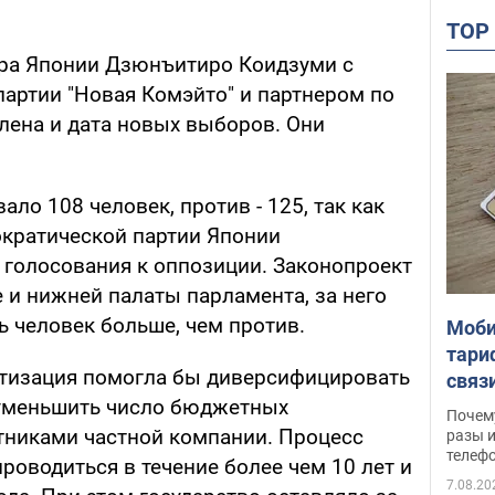
TO
тра Японии Дзюнъитиро Коидзуми с
партии "Новая Комэйто" и партнером по
лена и дата новых выборов. Они
ло 108 человек, против - 125, так как
кратической партии Японии
 голосования к оппозиции. Законопроект
 и нижней палаты парламента, за него
ь человек больше, чем против.
Моби
тари
атизация помогла бы диверсифицировать
связ
 уменьшить число бюджетных
жало
Почем
отниками частной компании. Процесс
разы и
телеф
оводиться в течение более чем 10 лет и
7.08.20