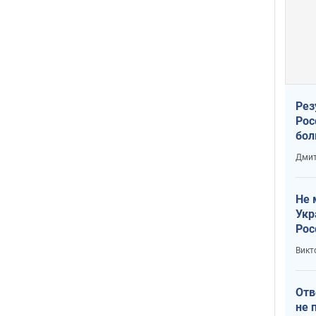
Рез
Рос
бол
Дмит
Не 
Укр
Рос
Викт
Отв
не 