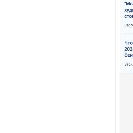
"Мы
худ
сто
отч
Серг
рак
Что
202
Осн
нов
Васи