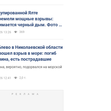
купированной Ялте
ремели мощные взрывы:
имается черный дым. Фото и
о
369
26 13:26
блево в Николаевской области
зошел взрыв в море: погиб
ина, есть пострадавшие
на, вероятно, подорвался на морской
2,0 т.
26 12:41