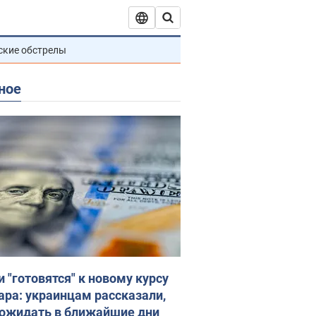
ские обстрелы
ное
и "готовятся" к новому курсу
ара: украинцам рассказали,
 ожидать в ближайшие дни