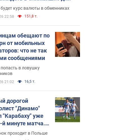
 будет курс валюты в обменниках
151,8 т.
26 22:58
инцам обещают по
грн от мобильных
аторов: что не так
ими сообщениями
 попасть в ловушку
ников
16,5 т.
26 21:02
й дорогой
олист "Динамо"
л "Карабаху" уже
0-й минуте матча.
о
нок проходит в Польше