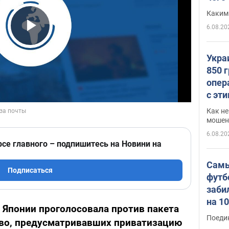
Каким
6.08.20
Play Video
Укра
850 
опер
с эт
Как не
мошен
6.08.20
рсе главного – подпишитесь на Новини на
Самы
Подписаться
футб
заби
на 1
 Японии проголосовала против пакета
Виде
Поеди
тво, предусматривавших приватизацию