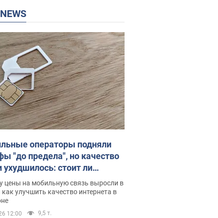
P NEWS
льные операторы подняли
фы "до предела", но качество
и ухудшилось: стоит ли
ваться на цены
у цены на мобильную связь выросли в
 как улучшить качество интернета в
оне
9,5 т.
26 12:00