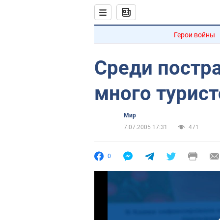
Герои войны
Среди постр
много турист
Мир
7.07.2005 17:31
471
0