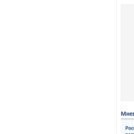
Мн
Рос