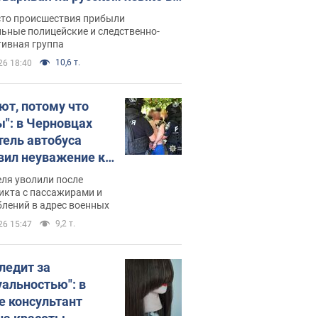
рутке: полиция составила
сто происшествия прибыли
нистративный протокол.
ьные полицейские и следственно-
тивная группа
о
10,6 т.
26 18:40
ют, потому что
ы": в Черновцах
тель автобуса
вил неуважение к
инским военным и
ля уволили после
тился за это.
икта с пассажирами и
лений в адрес военных
о
9,2 т.
26 15:47
следит за
уальностью": в
е консультант