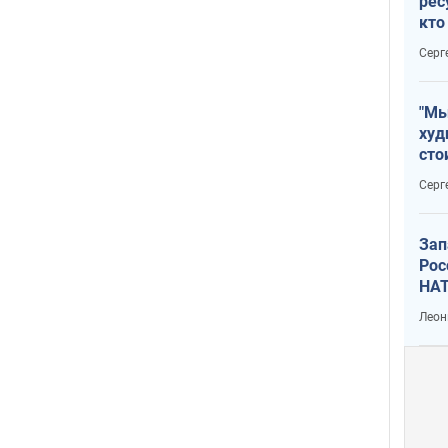
рес
кто
дик
Серг
"Мы
худ
сто
отч
Серг
рак
Зап
Рос
НАТ
Леон