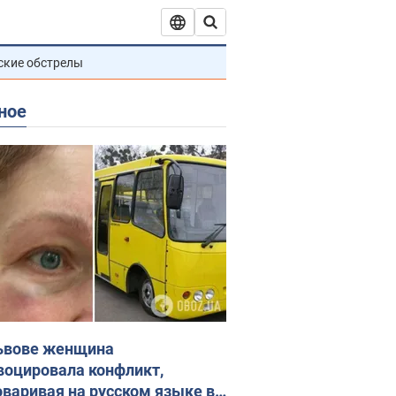
ские обстрелы
ное
ьвове женщина
воцировала конфликт,
оваривая на русском языке в