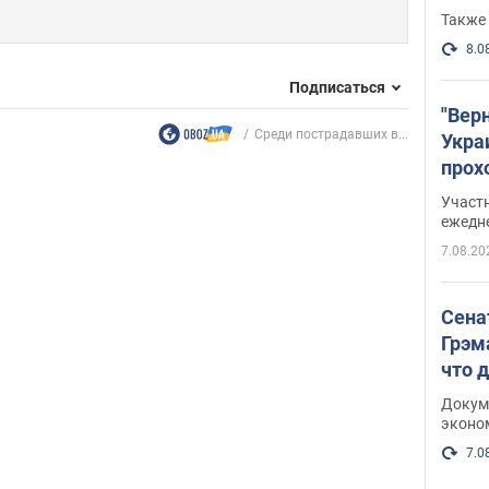
Также 
8.0
Подписаться
"Вер
Среди пострадавших в...
Укра
прох
плак
Участ
ежедн
7.08.20
Сена
Грэм
что 
Докум
эконо
7.0