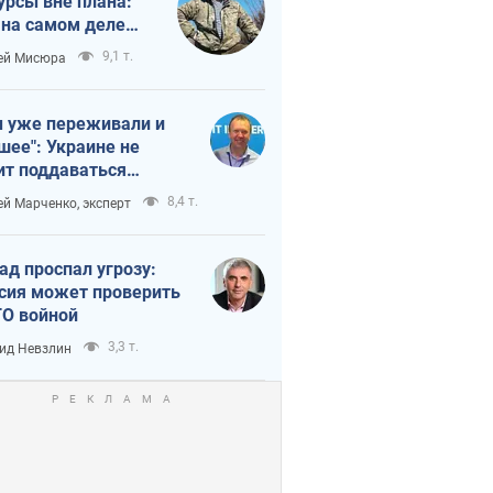
урсы вне плана:
 на самом деле
тует темп войны
9,1 т.
ей Мисюра
 уже переживали и
шее": Украине не
ит поддаваться
аянию из-за
8,4 т.
ей Марченко, эксперт
етного террора
ад проспал угрозу:
сия может проверить
О войной
3,3 т.
ид Невзлин