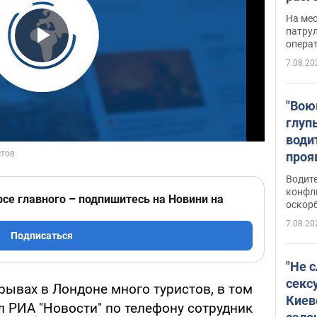
марш
На ме
адми
патрул
опера
Виде
Play Video
7.08.20
"Вою
глуп
води
проя
укра
Водите
попла
конфл
рсе главного – подпишитесь на Новини на
оскорб
Виде
7.08.20
Подписаться
"Не 
секс
рывах в Лондоне много туристов, в том
Киев
л РИА "Новости" по телефону сотрудник