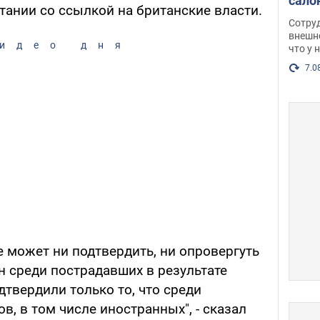
сало
тании со ссылкой на британские власти.
оско
Сотру
посл
внешн
идео дня
что у 
разг
Фото
7.0
е может ни подтвердить, ни опровергуть
н среди пострадавших в результате
дтвердили только то, что среди
в, в том числе иностранных", - сказал