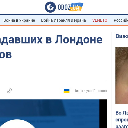
Война в Украине
Война Израиля и Ирана
VENETO
Россий
Важ
адавших в Лондоне
ов
Читати українською
Во Л
спро
разг