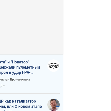
рта" и "Новатор"
ержали пулеметный
трел и удар FPV-
на, сохранив жизнь
инская Бронетехника
церу ВСУ
,2 т.
Р как катализатор
ны, или О новом этапе