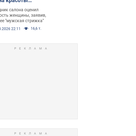
на красоты
рбил женщину
дник салона оценил
е химиотерапии,
ость женщины, заявив,
нее "мужская стрижка"
орелся скандал.
16,6 т.
8.2026 22:11