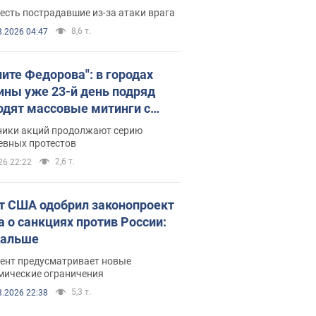
есть пострадавшие из-за атаки врага
8,6 т.
8.2026 04:47
ните Федорова": в городах
ины уже 23-й день подряд
одят массовые митинги с
атами. Фото и видео
ники акций продолжают серию
евных протестов
2,6 т.
26 22:22
т США одобрил законопроект
а о санкциях против России:
дальше
ент предусматривает новые
мические ограничения
5,3 т.
8.2026 22:38