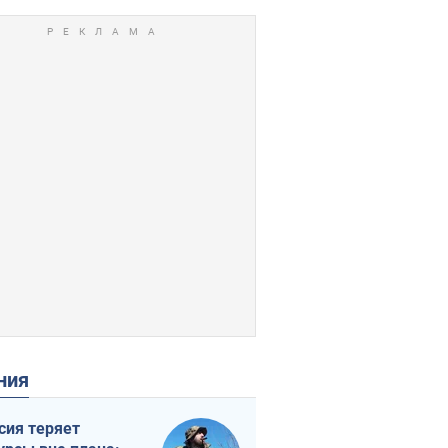
ения
сия теряет