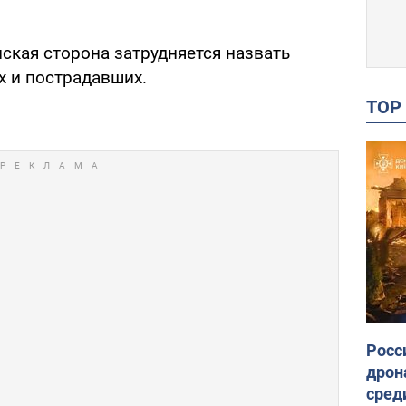
нская сторона затрудняется назвать
х и пострадавших.
TO
Росс
дрон
сред