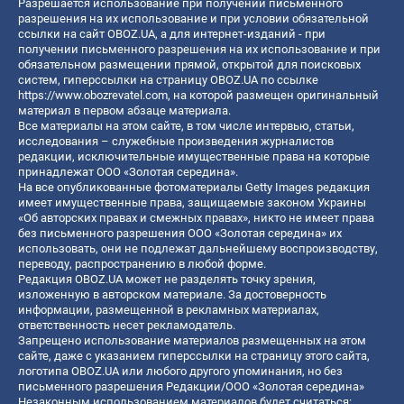
Разрешается использование при получении письменного
разрешения на их использование и при условии обязательной
ссылки на сайт OBOZ.UA, а для интернет-изданий - при
получении письменного разрешения на их использование и при
обязательном размещении прямой, открытой для поисковых
систем, гиперссылки на страницу OBOZ.UA по ссылке
https://www.obozrevatel.com
, на которой размещен оригинальный
материал в первом абзаце материала.
Все материалы на этом сайте, в том числе интервью, статьи,
исследования – служебные произведения журналистов
редакции, исключительные имущественные права на которые
принадлежат ООО «Золотая середина».
На все опубликованные фотоматериалы Getty Images редакция
имеет имущественные права, защищаемые законом Украины
«Об авторских правах и смежных правах», никто не имеет права
без письменного разрешения ООО «Золотая середина» их
использовать, они не подлежат дальнейшему воспроизводству,
переводу, распространению в любой форме.
Редакция OBOZ.UA может не разделять точку зрения,
изложенную в авторском материале. За достоверность
информации, размещенной в рекламных материалах,
ответственность несет рекламодатель.
Запрещено использование материалов размещенных на этом
сайте, даже с указанием гиперссылки на страницу этого сайта,
логотипа OBOZ.UA или любого другого упоминания, но без
письменного разрешения Редакции/ООО «Золотая середина»
Незаконным использованием материалов будет считаться: