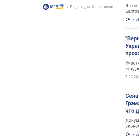
Это пе
Рецепт дня. Корзиночки...
Белгр
7.0
"Вер
Укра
прох
плак
Участ
ежедн
7.08.20
Сена
Грэм
что 
Докум
эконо
7.0