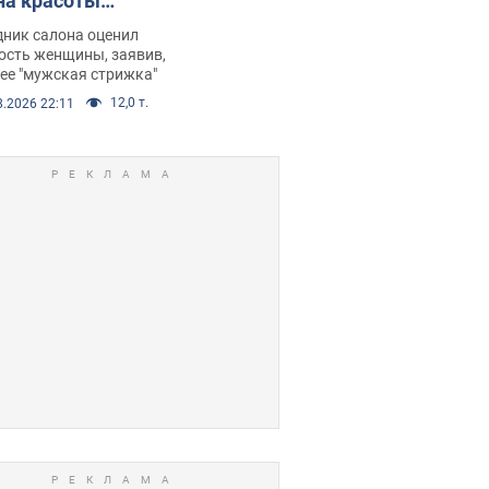
на красоты
рбил женщину
дник салона оценил
е химиотерапии,
ость женщины, заявив,
нее "мужская стрижка"
орелся скандал.
12,0 т.
8.2026 22:11