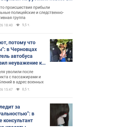
рутке: полиция составила
сто происшествия прибыли
нистративный протокол.
ьные полицейские и следственно-
тивная группа
о
9,5 т.
26 18:40
ют, потому что
ы": в Черновцах
тель автобуса
вил неуважение к
инским военным и
ля уволили после
тился за это.
икта с пассажирами и
лений в адрес военных
о
8,5 т.
26 15:47
следит за
уальностью": в
е консультант