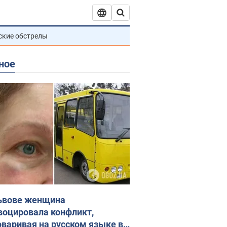
ские обстрелы
ное
ьвове женщина
воцировала конфликт,
оваривая на русском языке в