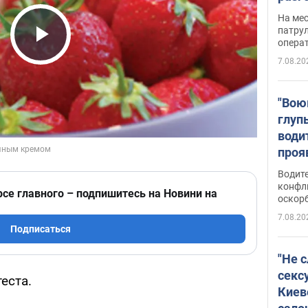
марш
На ме
адми
патрул
опера
Виде
Play Video
7.08.20
"Вою
глуп
води
проя
укра
Водите
попла
конфл
рсе главного – подпишитесь на Новини на
оскорб
Виде
7.08.20
Подписаться
"Не 
секс
еста.
Киев