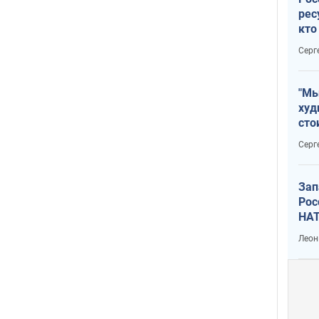
рес
кто
дик
Серг
"Мы
худ
сто
отч
Серг
рак
Зап
Рос
НАТ
Леон