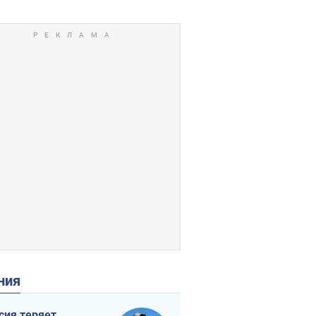
ения
сия теряет