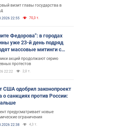
рвый визит главы государства в
ад
70,3 т.
8.2026 22:55
ните Федорова": в городах
ины уже 23-й день подряд
одят массовые митинги с
атами. Фото и видео
ники акций продолжают серию
евных протестов
2,0 т.
26 22:22
т США одобрил законопроект
а о санкциях против России:
дальше
ент предусматривает новые
мические ограничения
4,3 т.
8.2026 22:38