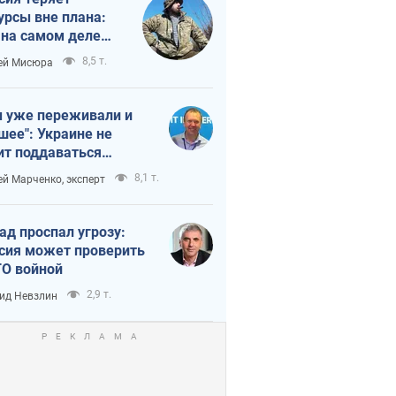
урсы вне плана:
 на самом деле
тует темп войны
8,5 т.
ей Мисюра
 уже переживали и
шее": Украине не
ит поддаваться
аянию из-за
8,1 т.
ей Марченко, эксперт
етного террора
ад проспал угрозу:
сия может проверить
О войной
2,9 т.
ид Невзлин