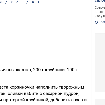
сало
идео дня
оско
Сотру
посл
внешн
что у 
разг
Фото
7.0
 яичных желтка, 200 г клубники, 100 г
теста корзиночки наполнить творожным
ак: сливки взбить с сахарной пудрой,
 протертой клубникой, добавить сахар и