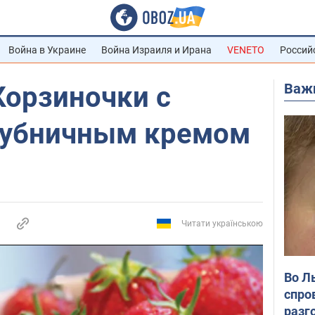
Война в Украине
Война Израиля и Ирана
VENETO
Россий
Важ
Корзиночки с
лубничным кремом
Читати українською
Во Л
спро
разг