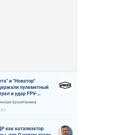
рта" и "Новатор"
ержали пулеметный
трел и удар FPV-
на, сохранив жизнь
инская Бронетехника
церу ВСУ
,9 т.
Р как катализатор
ны, или О новом этапе