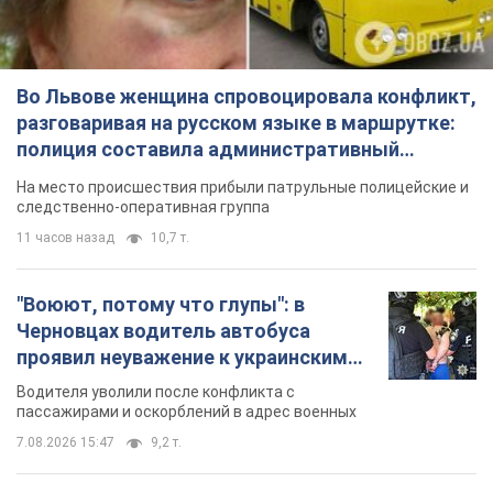
Во Львове женщина спровоцировала конфликт,
разговаривая на русском языке в маршрутке:
полиция составила административный
протокол. Видео
На место происшествия прибыли патрульные полицейские и
следственно-оперативная группа
11 часов назад
10,7 т.
"Воюют, потому что глупы": в
Черновцах водитель автобуса
проявил неуважение к украинским
военным и поплатился за это.
Водителя уволили после конфликта с
Видео
пассажирами и оскорблений в адрес военных
7.08.2026 15:47
9,2 т.