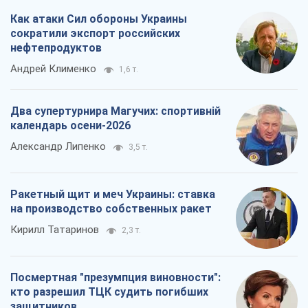
Как атаки Сил обороны Украины
сократили экспорт российских
нефтепродуктов
Андрей Клименко
1,6 т.
Два супертурнира Магучих: спортивній
календарь осени-2026
Александр Липенко
3,5 т.
Ракетный щит и меч Украины: ставка
на производство собственных ракет
Кирилл Татаринов
2,3 т.
Посмертная "презумпция виновности":
кто разрешил ТЦК судить погибших
защитников