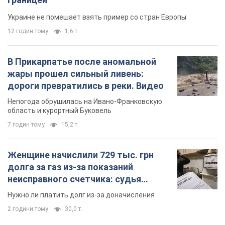
Украине не помешает взять пример со стран Европы
12 годин тому
1,6 т.
В Прикарпатье после аномальной
жары прошел сильный ливень:
дороги превратились в реки. Видео
Непогода обрушилась на Ивано-Франковскую
область и курортный Буковель
7 годин тому
15,2 т.
Женщине начислили 729 тыс. грн
долга за газ из-за показаний
неисправного счетчика: судья
вынес неожиданное решение
Нужно ли платить долг из-за доначисления
2 години тому
30,0 т.