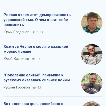
морской славе
Юрий Кирпичев
951
"Поколение оливье": привычка к
русскому оказалась сильнее войны
Руслан Горовой
3,9 т.
Вот конечная цель российского
массированного удара
Игорь Чернецкий
5,1 т.
Все мнения