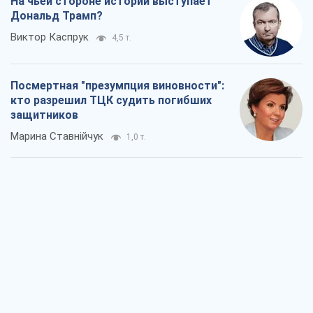
Россия стремится деморализовать
украинский тыл. О чем стоит себе
напомнить
Юрий Богданов
1,0 т.
Хозяева Черного моря: о казацкой