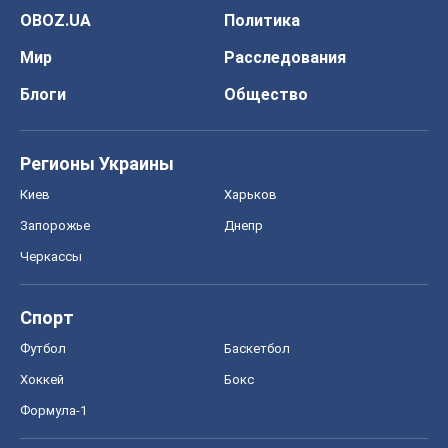
Запорожье
Днепр
Черкассы
Спорт
Футбол
Баскетбол
Хоккей
Бокс
Формула-1
Моя школа
ГДЗ
Учебники
Онлайн уроки
ДПА
ЗНО
НМТ
СНГ решебники