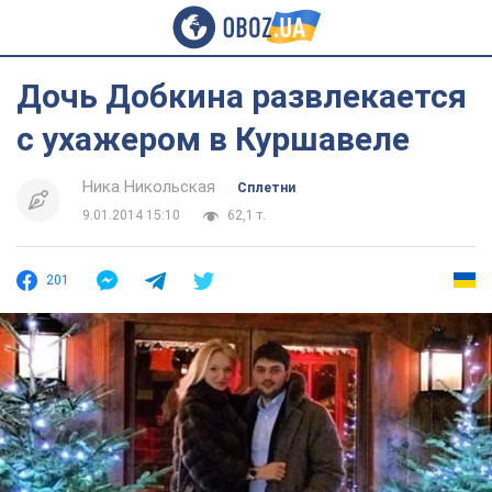
Дочь Добкина развлекается
с ухажером в Куршавеле
Ника Никольская
Сплетни
9.01.2014 15:10
62,1 т.
201