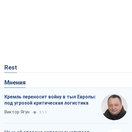
Rest
Мнения
Кремль переносит войну в тыл Европы:
под угрозой критическая логистика
Виктор Ягун
3,1 т.
На чьей стороне истории выступает
Дональд Трамп?
Виктор Каспрук
4,5 т.
Посмертная "презумпция виновности":
кто разрешил ТЦК судить погибших
защитников
Марина Ставнійчук
1,0 т.