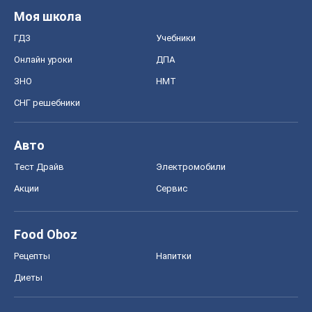
Авто
Тест Драйв
Электромобили
Акции
Сервис
Food Oboz
Рецепты
Напитки
Диеты
Экономика
Рынки и компании
Mакроэкономика
MedOboz
Новости медицины
MAMACLUB