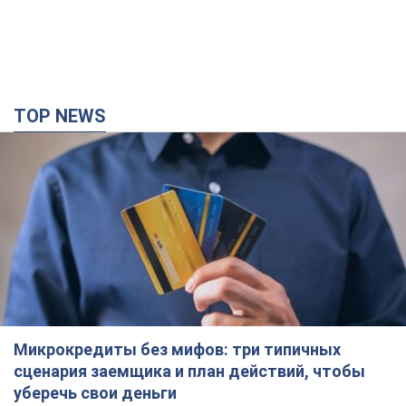
Микрокредиты без мифов: три типичных
сценария заемщика и план действий, чтобы
уберечь свои деньги
Что нужно делать украинцам, чтобы не переплачивать за
"быстрый займ"
час назад
4,8 т.
Россия нанесла удары по складам и
инфраструктуре в Днепропетровской области:
есть погибшие и раненые. Фото