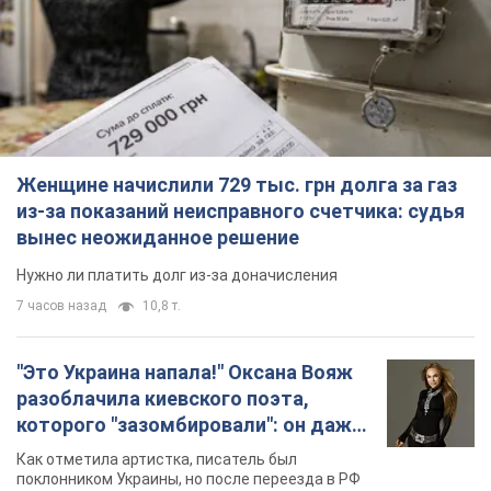
вынес неожиданное решение
Нужно ли платить долг из-за доначисления
7 часов назад
10,8 т.
"Это Украина напала!" Оксана Вояж
разоблачила киевского поэта,
которого "зазомбировали": он даже
русского не знал, а теперь хочет
Как отметила артистка, писатель был
геноцида украинцев
поклонником Украины, но после переезда в РФ
ему "промыли мозги"
5 часов назад
7,5 т.
"Был обессилен": в Украине спасли
раненого грифа, выбравшего для
себя нетипичный маршрут. Фото
Пострадавшую птицу обнаружили на границе
Киевской и Черкасской областей