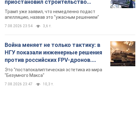
приостановил строительство
бального зала стоимостью 400 млн
Трамп уже заявил, что немедленно подаст
долларов
апелляцию, назвав это "ужасным решением"
7.08.2026 23:54
3,6 т.
Война меняет не только тактику: в
НГУ показали инженерные решения
против российских FPV-дронов.
Фото
Это "постапокалиптическая эстетика из мира
"Безумного Макса"
7.08.2026 23:47
10,3 т.