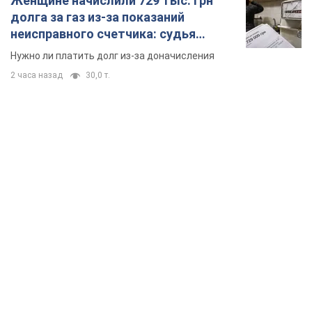
Женщине начислили 729 тыс. грн
долга за газ из-за показаний
неисправного счетчика: судья
вынес неожиданное решение
Нужно ли платить долг из-за доначисления
2 часа назад
30,0 т.