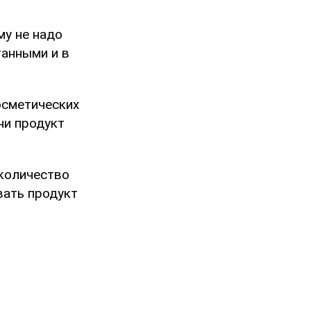
му не надо
танными и в
осметических
ни продукт
 количество
вать продукт