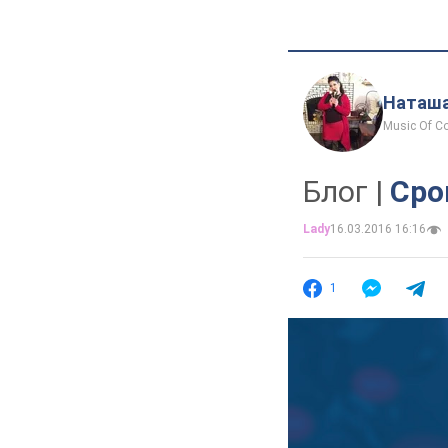
Наташа
Music Of Co
Блог |
Сро
Lady
16.03.2016 16:16
1