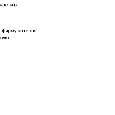
ности в
в фирму которая
жную