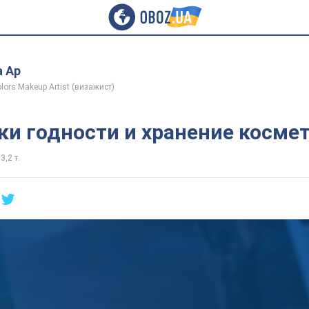
 Ар
lors Makeup Artist (визажист)
ки годности и хранение косме
3,2 т.