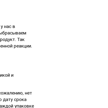
у нас в
выбрасываем
родукт. Так
енной реакции.
икой и
сожалению, нет
ю дату срока
каждой упаковке