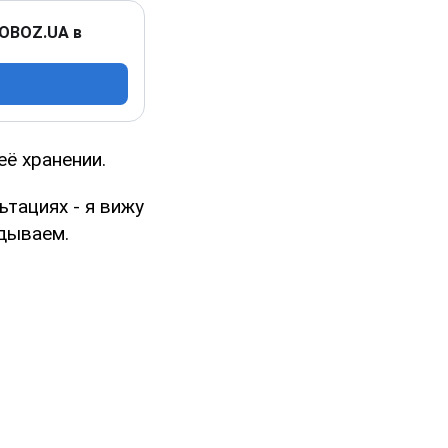
 OBOZ.UA в
её хранении.
ьтациях - я вижу
дываем.