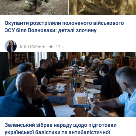
Окупанти розстріляли полоненого військового
ЗСУ біля Волновахи: деталі злочину
Ілля Рябінін
4,7 т.
Зеленський зібрав нараду щодо підготовки
української балістики та антибалістичної