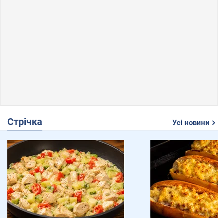
Українцям більше не прогнозують 100 грн/л: що
17:02
буде з цінами на бензин і дизель до кінця серпня
У КМДА пояснили, чому для будівництва
16:55
тепломережі на Теремках доведеться видалити
частину дерев
Стрічка
Усі новини