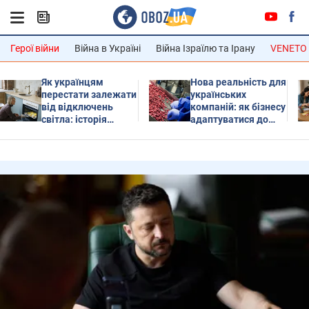
Герої війни
Війна в Україні
Війна Ізраїлю та Ірану
VENETO
Як українцям
Нова реальність для
перестати залежати
українських
від відключень
компаній: як бізнесу
світла: історія
адаптуватися до
родини, яка зробила
екологічних і
будинок
соціальних
енергонезалежним
стандартів
фінансування