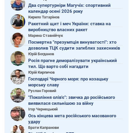
Два супертурніри Магучіх: спортивний
календар осені 2026 року
Кирило Татарінов
Ракетний щит і меч України: ставка на
виробництво власних ракет
Марина Ставнійчук
Посмертна "презумпція винуватості": хто
дозволив ТЦК судити загиблих захисників
Юрій Богданов
Росія прагне деморалізувати український
тил. Що варто собі нагадати
Юрій Кирпичов
Господарі Чорного моря: про козацьку
морську славу
Руслан Горовий
"Покоління олів'є": звичка до російського
виявилася сильнішою за війну
Ігор Чернецький
Ось кінцева мета російського масованого
удару
Брати Капранови