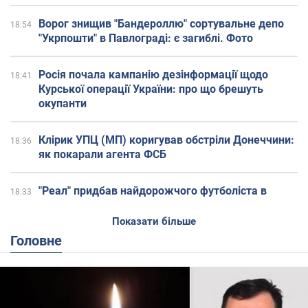
Ворог знищив "Бандероллю" сортувальне депо
18:54
"Укрпошти" в Павлограді: є загиблі. Фото
Росія почала кампанію дезінформації щодо
18:41
Курської операції України: про що брешуть
окупанти
Клірик УПЦ (МП) коригував обстріли Донеччини:
18:36
як покарали агента ФСБ
"Реал" придбав найдорожчого футболіста в
18:33
історії, здійснивши унікальний трансфер
Показати більше
Головне
У Польщі вандали пошкодили український
18:04
військовий меморіал: як відреагували в
посольстві. Фото
Який одяг носити в спеку: 5 порад від стилістів