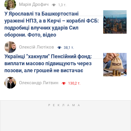
Марія Дрофич
1,3 т.
У Ярославлі та Башкортостані
уражені НПЗ, а в Керчі – кораблі ФСБ:
подробиці влучних ударів Сил
оборони. Фото, відео
Відпустка Лесі Нікітюк у Карпатах обернулася
17:32
скандалом: чому ведучу несправедливо
Олексій Лютіков
38,1 т.
захейтили
Українці "хакнули" Пенсійний фонд:
виплати масово підвищують через
Одяг після прання пахнутиме цитрусами: як
17:12
позови, але грошей не вистачає
зробити так без жодної хімії
Олександр Литвин
130,2 т.
Скільки людей загинули у ДТП через
17:05
перевищення швидкості в Україні за пів року:
названо цифру
Названі найсмертоносніші автомобілі на дорогах
17:04