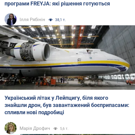
програми FREYJA: які рішення готуються
Ілля Рябінін
38,1 т.
Український літак у Лейпцигу, біля якого
знайшли дрон, був завантажений боєприпасами:
спливли нові подробиці
Марія Дрофич
5,6 т.