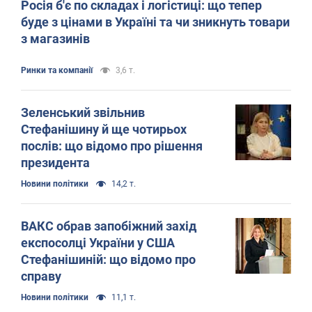
Росія б'є по складах і логістиці: що тепер
буде з цінами в Україні та чи зникнуть товари
з магазинів
Ринки та компанії
3,6 т.
Зеленський звільнив
Стефанішину й ще чотирьох
послів: що відомо про рішення
президента
Новини політики
14,2 т.
ВАКС обрав запобіжний захід
експосолці України у США
Стефанішиній: що відомо про
справу
Новини політики
11,1 т.