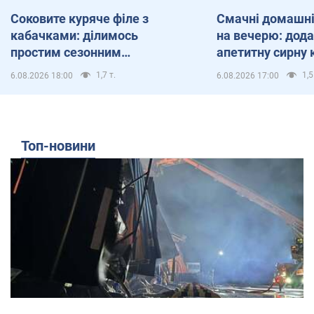
Соковите куряче філе з
Смачні домашні
кабачками: ділимось
на вечерю: дода
простим сезонним
апетитну сирну 
рецептом
1,7 т.
1,5
6.08.2026 18:00
6.08.2026 17:00
Топ-новини