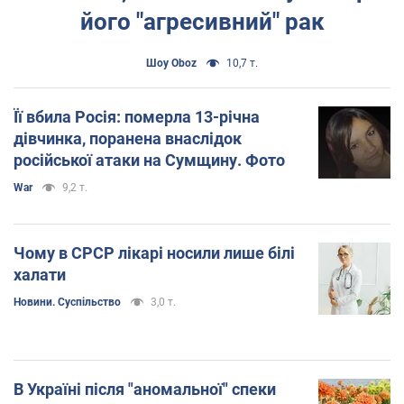
його "агресивний" рак
Шоу Oboz
10,7 т.
Її вбила Росія: померла 13-річна
дівчинка, поранена внаслідок
російської атаки на Сумщину. Фото
War
9,2 т.
Чому в СРСР лікарі носили лише білі
халати
Новини. Суспільство
3,0 т.
В Україні після "аномальної" спеки