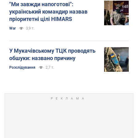
"Ми завжди напоготові":
український командир назвав
пріоритетні цілі HIMARS
War
3,9 т.
У Мукачівському ТЦК проводять
обшуки: названо причину
Розслідування
2,7 т.