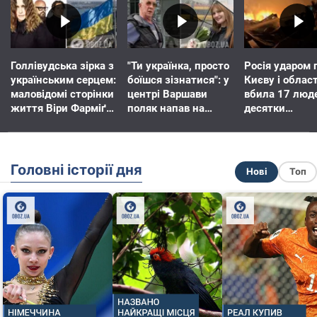
Голлівудська зірка з
"Ти українка, просто
Росія ударом 
українським серцем:
боїшся зізнатися": у
Києву і област
маловідомі сторінки
центрі Варшави
вбила 17 люд
життя Віри Фарміґи
поляк напав на
десятки
та як вона змушує
білоруську
постраждали:
американців не
письменницю
оголошено Де
забувати про війну
жалоби
Головні історії дня
Нові
Топ