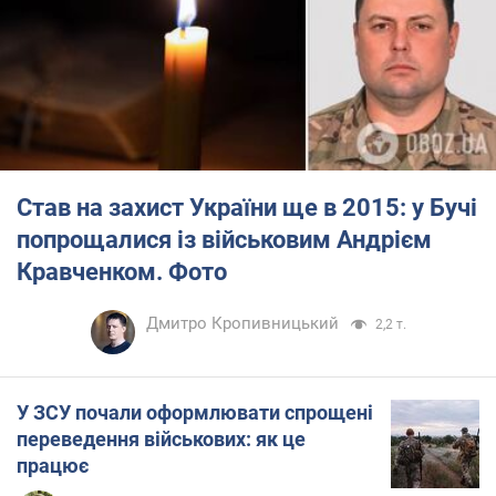
18:00
Ціни можуть зрости вже в серпні: українців
17:41
закликали готуватися подорожчання цілої групи
продуктів
У серпні трьох знаків зодіаку очікують
17:39
потрясіння
Став на захист України ще в 2015: у Бучі
попрощалися із військовим Андрієм
Кравченком. Фото
Дмитро Кропивницький
2,2 т.
У ЗСУ почали оформлювати спрощені
переведення військових: як це
працює