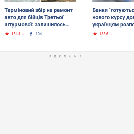
Терміновий збір на ремонт
Банки "готуютьс
авто для бійців Третьої
нового курсу до
штурмової: залишилось
українцям розпо
зібрати 25 тис. грн
очікувати
154,4 т.
104
138,6 т.